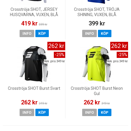
Crosströja SHOT, JERSEY
Crosströja SHOT, TRÖJA
HUSQVARNA, VUXEN, BLÅ
SHINING, VUXEN, BLÅ
GRÅ
419 kr
399 kr
599 kr
INFO
KÖP
INFO
KÖP
262 kr
262 kr
-25%
-25%
Rek. pris 349 kr
Rek. pris 349 kr
Crosströja SHOT Burst Svart
Crosströja SHOT Burst Neon
Gul
262 kr
262 kr
349 kr
349 kr
INFO
KÖP
INFO
KÖP