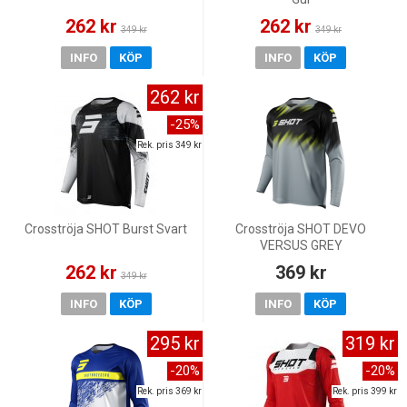
262 kr
262 kr
349 kr
349 kr
INFO
KÖP
INFO
KÖP
262 kr
-25%
Rek. pris 349 kr
Crosströja SHOT Burst Svart
Crosströja SHOT DEVO
VERSUS GREY
262 kr
369 kr
349 kr
INFO
KÖP
INFO
KÖP
295 kr
319 kr
-20%
-20%
Rek. pris 369 kr
Rek. pris 399 kr