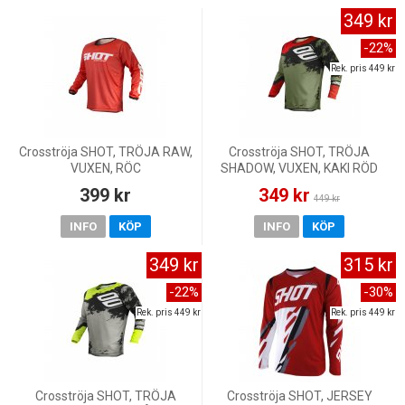
349 kr
-22%
Rek. pris 449 kr
Crosströja SHOT, TRÖJA RAW,
Crosströja SHOT, TRÖJA
VUXEN, RÖC
SHADOW, VUXEN, KAKI RÖD
399 kr
349 kr
449 kr
INFO
KÖP
INFO
KÖP
349 kr
315 kr
-22%
-30%
Rek. pris 449 kr
Rek. pris 449 kr
Crosströja SHOT, TRÖJA
Crosströja SHOT, JERSEY