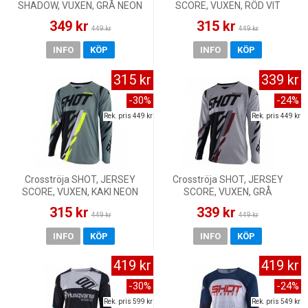
SHADOW, VUXEN, GRÅ NEON
SCORE, VUXEN, RÖD VIT
GUL
349 kr
315 kr
449 kr
449 kr
INFO
KÖP
INFO
KÖP
315 kr
339 kr
-30%
-24%
Rek. pris 449 kr
Rek. pris 449 kr
Crosströja SHOT, JERSEY
Crosströja SHOT, JERSEY
SCORE, VUXEN, KAKI NEON
SCORE, VUXEN, GRÅ
GUL
BURGUNDY
315 kr
339 kr
449 kr
449 kr
INFO
KÖP
INFO
KÖP
419 kr
419 kr
-30%
-24%
Rek. pris 599 kr
Rek. pris 549 kr