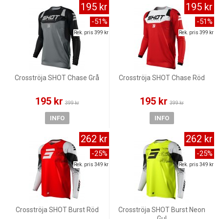
195 kr
195 kr
-51%
-51%
Rek. pris 399 kr
Rek. pris 399 kr
Crosströja SHOT Chase Grå
Crosströja SHOT Chase Röd
195 kr
195 kr
399 kr
399 kr
INFO
INFO
262 kr
262 kr
-25%
-25%
Rek. pris 349 kr
Rek. pris 349 kr
Crosströja SHOT Burst Röd
Crosströja SHOT Burst Neon
Gul