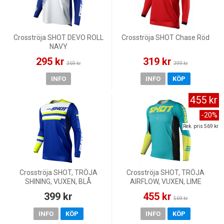
Crosströja SHOT DEVO ROLL
Crosströja SHOT Chase Röd
NAVY
295 kr
319 kr
369 kr
399 kr
INFO
INFO
KÖP
455 kr
-20%
Rek. pris 569 kr
Crosströja SHOT, TRÖJA
Crosströja SHOT, TRÖJA
SHINING, VUXEN, BLÅ
AIRFLOW, VUXEN, LIME
399 kr
455 kr
569 kr
INFO
KÖP
INFO
KÖP