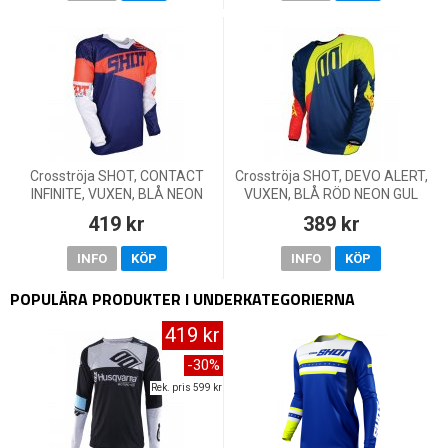
Crosströja SHOT, CONTACT
Crosströja SHOT, DEVO ALERT,
INFINITE, VUXEN, BLÅ NEON
VUXEN, BLÅ RÖD NEON GUL
ORANGE
419 kr
389 kr
INFO
KÖP
INFO
KÖP
POPULÄRA PRODUKTER I UNDERKATEGORIERNA
419 kr
-30%
Rek. pris 599 kr