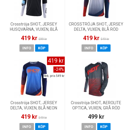
Crosströja SHOT, JERSEY
CROSSTRÖJA SHOT, JERSEY
HUSQVARNA, VUXEN, BLÅ
DELTA, VUXEN, BLÅ RÖD
GRÅ
419 kr
419 kr
599 kr
549 kr
INFO
KÖP
INFO
KÖP
419 kr
-24%
Rek. pris 549 kr
Crosströja SHOT, JERSEY
Crosströja SHOT, AEROLITE
DELTA, VUXEN, BLÅ NEON
OPTICA, VUXEN, GRÅ RÖD
ORANGE
419 kr
499 kr
549 kr
INFO
KÖP
INFO
KÖP