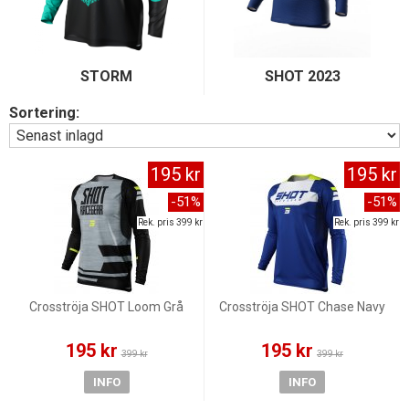
STORM
SHOT 2023
Sortering:
195 kr
195 kr
-51%
-51%
Rek. pris 399 kr
Rek. pris 399 kr
Crosströja SHOT Loom Grå
Crosströja SHOT Chase Navy
195 kr
195 kr
399 kr
399 kr
INFO
INFO