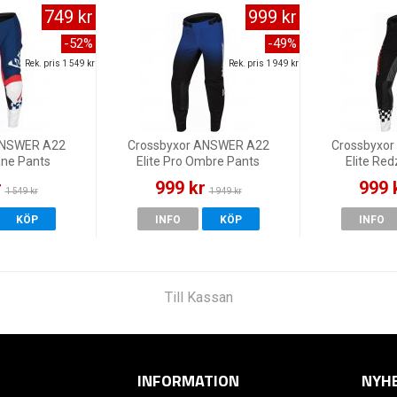
749 kr
999 kr
-52%
-49%
Rek. pris 1 549 kr
Rek. pris 1 949 kr
ANSWER A22
Crossbyxor ANSWER A22
Crossbyxo
ane Pants
Elite Pro Ombre Pants
Elite Re
White
Blue/Pink
Bla
r
999 kr
999 
1 549 kr
1 949 kr
KÖP
INFO
KÖP
INFO
Till Kassan
INFORMATION
NYH