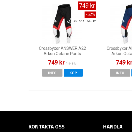
749 kr
-52%
Rek. pris 1 549 kr
Crossbyxor ANSWER A22
Crossbyxor 
Arkon Octane Pants
Arkon Oct
Black/Red
Blue/
749 kr
749 k
1 549 kr
INFO
KÖP
INFO
KONTAKTA OSS
HANDLA