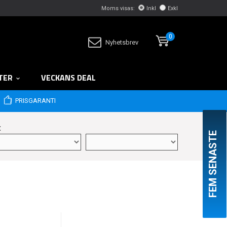
Moms visas:
Inkl
Exkl
0
Nyhetsbrev
TER
VECKANS DEAL
PRISGARANTI
:
FEM SENASTE