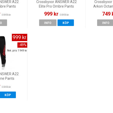
ANSWER A22
Crossbyxor ANSWER A22
Crossbyxo
mbre Pants
Elite Pro Ombre Pants
Arkon Octan
lack
Blue/Pink
Acid
r
999 kr
749 
1 949 kr
1 949 kr
FO
INFO
KÖP
INFO
999 kr
-49%
Rek. pris 1 949 kr
ANSWER A22
one Pants
/Red
r
1 949 kr
KÖP