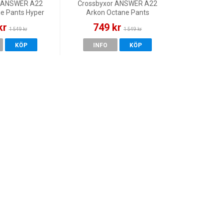
r ANSWER A22
Crossbyxor ANSWER A22
e Pants Hyper
Arkon Octane Pants
/Black
Blue/White
kr
749 kr
1 549 kr
1 549 kr
KÖP
INFO
KÖP