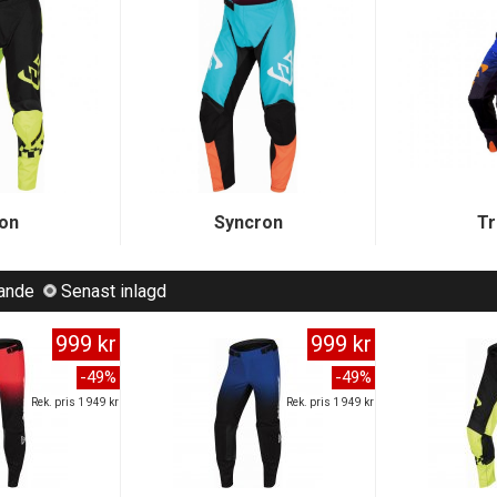
on
Syncron
Tr
lande
Senast inlagd
999 kr
999 kr
-49%
-49%
Rek. pris 1 949 kr
Rek. pris 1 949 kr