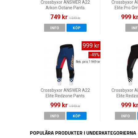
Crossbyxor ANSWER A22
Crossbyxor 
Arkon Octane Pants
Elite Pro O
Black/Red
Red/B
749 kr
999 k
1 549 kr
INFO
KÖP
IN
999 kr
-49%
Rek. pris 1 949 kr
Crossbyxor ANSWER A22
Crossbyxor 
Elite Redzone Pants
Elite Redz
Blue/Red/White
Black
999 kr
999 k
1 949 kr
INFO
KÖP
INFO
POPULÄRA PRODUKTER I UNDERKATEGORIERNA