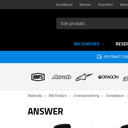
Kundtjänst
Nyheter
Köpvillkor
Mark
MX/ENDURO
RESE
FRI FRAKT ÖVE
Startsida
MX/Enduro
Crossutrustning
Crossbyxor
ANSWER