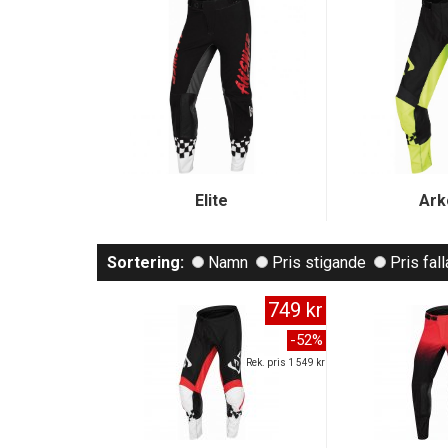
Elite
Ark
Sortering:
Namn
Pris stigande
Pris fal
749 kr
-52%
Rek. pris 1 549 kr