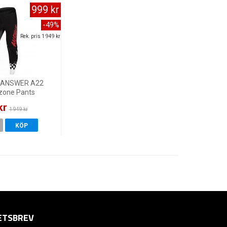
999 kr
-49%
Rek. pris 1 949 kr
r ANSWER A22
dzone Pants
ck/Red
kr
1 949 kr
KÖP
ETSBREV