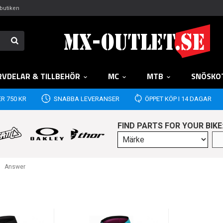
butiken
RVDELAR & TILLBEHÖR
MC
MTB
SNÖSKO
R 750 KR
SNABBA LEVERANSER
ÖPPET KÖP I 14 DAGAR
FIND PARTS FOR YOUR BIKE
Answer