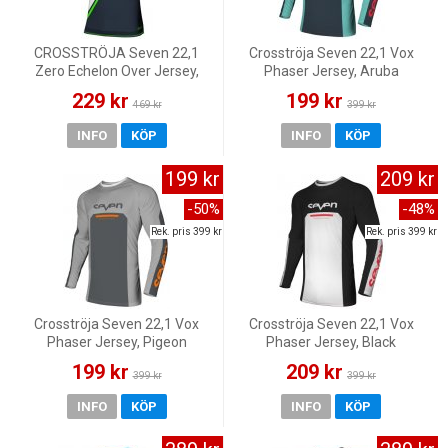
CROSSTRÖJA Seven 22,1
Crosströja Seven 22,1 Vox
Zero Echelon Over Jersey,
Phaser Jersey, Aruba
Navy
229 kr
199 kr
469 kr
399 kr
INFO
KÖP
INFO
KÖP
199 kr
209 kr
-50%
-48%
Rek. pris 399 kr
Rek. pris 399 kr
Crosströja Seven 22,1 Vox
Crosströja Seven 22,1 Vox
Phaser Jersey, Pigeon
Phaser Jersey, Black
199 kr
209 kr
399 kr
399 kr
INFO
KÖP
INFO
KÖP