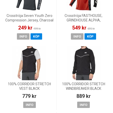
Crosströja Seven Youth Zero
Crosströja FASTHOUSE,
Compression Jersey, Charcoal
GRINDHOUSE ALPHA,
RÖD/SVART
249 kr
549 kr
499 kr
695 kr
INFO
KÖP
INFO
KÖP
100% CORRIDOR STRETCH
100% CORRIDOR STRETCH
VEST BLACK
WINDBREAKER BLACK
779 kr
889 kr
INFO
INFO