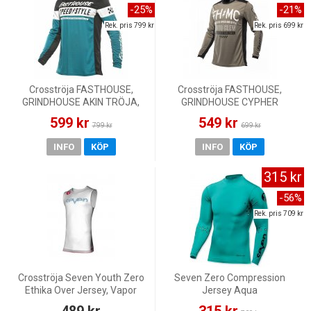
-25%
-21%
Rek. pris 799 kr
Rek. pris 699 kr
Crosströja FASTHOUSE,
Crosströja FASTHOUSE,
GRINDHOUSE AKIN TRÖJA,
GRINDHOUSE CYPHER
VUXEN, SVART BLÅ
CROSSTRÖJA, VUXEN,
599 kr
549 kr
799 kr
699 kr
INFO
KÖP
INFO
KÖP
315 kr
-56%
Rek. pris 709 kr
Crosströja Seven Youth Zero
Seven Zero Compression
Ethika Over Jersey, Vapor
Jersey Aqua
489 kr
315 kr