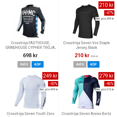
210 kr
-47%
Rek. pris 399 kr
Crosströja FASTHOUSE,
Crosströja Seven Vox Staple
GRINDHOUSE CYPHER TRÖJA,
Jersey, Black
VUXEN, SILVER SVART
698 kr
210 kr
399 kr
INFO
KÖP
INFO
KÖP
249 kr
279 kr
-50%
-46%
Rek. pris 499 kr
Rek. pris 515 kr
Crosströja Seven Youth Zero
Crosströja Seven Annex Bortz