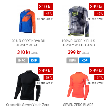
310 kr
399 kr
-46%
-49%
Rek. pris 569 kr
Rek. pris 789 kr
100% R-CORE NOVA DH
100% R-CORE-X DH LS
JERSEY ROYAL
JERSEY WHITE CAMO
310 kr
399 kr
569 kr
789 kr
INFO
KÖP
INFO
KÖP
249 kr
299 kr
-53%
-54%
Rek. pris 529 kr
Rek. pris 649 kr
Crosströja Seven Youth Zero
SEVEN ZERO BLADE