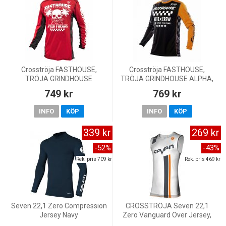
Crosströja FASTHOUSE,
Crosströja FASTHOUSE,
TRÖJA GRINDHOUSE
TRÖJA GRINDHOUSE ALPHA,
SUBSIDE, VUXEN, RÖD
VUXEN, SVART/ORANGE
749 kr
769 kr
INFO
KÖP
INFO
KÖP
339 kr
269 kr
-52%
-43%
Rek. pris 709 kr
Rek. pris 469 kr
Seven 22,1 Zero Compression
CROSSTRÖJA Seven 22,1
Jersey Navy
Zero Vanguard Over Jersey,
White