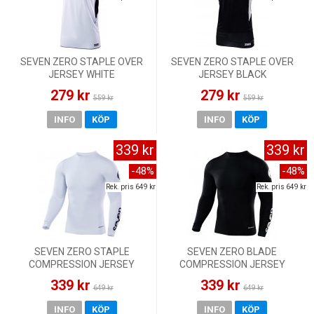
SEVEN ZERO STAPLE OVER
SEVEN ZERO STAPLE OVER
JERSEY WHITE
JERSEY BLACK
279 kr
279 kr
559 kr
559 kr
INFO
KÖP
INFO
KÖP
339 kr
339 kr
-48%
-48%
Rek. pris 649 kr
Rek. pris 649 kr
SEVEN ZERO STAPLE
SEVEN ZERO BLADE
COMPRESSION JERSEY
COMPRESSION JERSEY
WHITE
BLACK
339 kr
339 kr
649 kr
649 kr
INFO
KÖP
INFO
KÖP