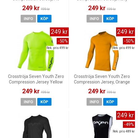
Green
249 kr
249 kr
499 kr
499 kr
INFO
KÖP
INFO
KÖP
249 kr
249 kr
-50%
-50%
Rek. pris 499 kr
Rek. pris 499 kr
Crosströja Seven Youth Zero
Crosströja Seven Youth Zero
Compression Jersey Yellow
Compression Jersey, Orange
249 kr
249 kr
499 kr
499 kr
INFO
KÖP
INFO
KÖP
249 kr
-49%
Rek. pris 489 kr