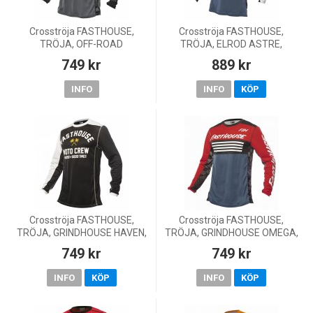
Crosströja FASTHOUSE,
Crosströja FASTHOUSE,
TRÖJA, OFF-ROAD
TRÖJA, ELROD ASTRE,
GRINDHOUSE CHARGE,
VUXEN, VIT/RÖD/BLÅ
749 kr
889 kr
VUXEN, SVART/GRÅ
INFO
INFO
KÖP
Crosströja FASTHOUSE,
Crosströja FASTHOUSE,
TRÖJA, GRINDHOUSE HAVEN,
TRÖJA, GRINDHOUSE OMEGA,
VUXEN, SVART/VIT
VUXEN, VIT/RÖD/BLÅ
749 kr
749 kr
INFO
KÖP
INFO
KÖP