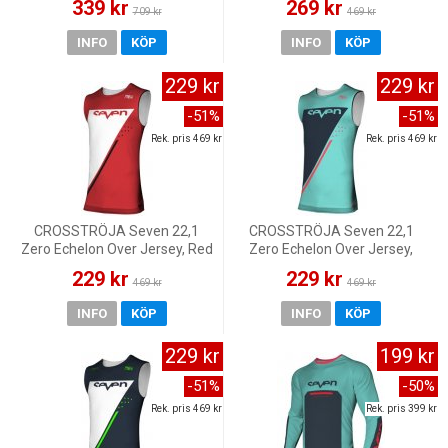
339 kr
269 kr
709 kr
469 kr
INFO
KÖP
INFO
KÖP
229 kr
229 kr
-51%
-51%
Rek. pris 469 kr
Rek. pris 469 kr
CROSSTRÖJA Seven 22,1
CROSSTRÖJA Seven 22,1
Zero Echelon Over Jersey, Red
Zero Echelon Over Jersey,
Aruba
229 kr
229 kr
469 kr
469 kr
INFO
KÖP
INFO
KÖP
229 kr
199 kr
-51%
-50%
Rek. pris 469 kr
Rek. pris 399 kr