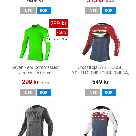
709 kr
INFO
KÖP
INFO
KÖP
299 kr
-58%
Rek. pris 709 kr
Seven Zero Compression
Crosströja FASTHOUSE,
Jersey, Flo Green
YOUTH GRINDHOUSE OMEGA,
VIT/RÖD/BLÅ
299 kr
549 kr
709 kr
INFO
KÖP
INFO
KÖP