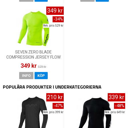
349 kr
-34%
Rek. pris 529 kr
SEVEN ZERO BLADE
COMPRESSION JERSEY FLOW
YELLOW
349 kr
529 kr
INFO
KÖP
POPULÄRA PRODUKTER I UNDERKATEGORIERNA
210 kr
339 kr
-47%
-48%
Rek. pris 399 kr
Rek. pris 649 kr