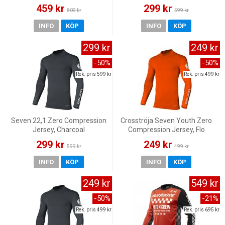
459 kr
299 kr
809 kr
599 kr
INFO
KÖP
INFO
KÖP
299 kr
249 kr
-50%
-50%
Rek. pris 599 kr
Rek. pris 499 kr
Seven 22,1 Zero Compression
Crosströja Seven Youth Zero
Jersey, Charcoal
Compression Jersey, Flo
Orange
299 kr
249 kr
599 kr
499 kr
INFO
KÖP
INFO
KÖP
249 kr
549 kr
-50%
-21%
Rek. pris 499 kr
Rek. pris 695 kr