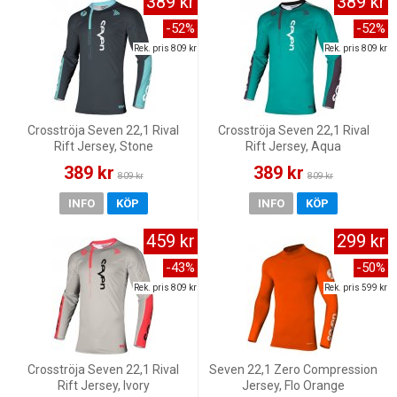
389 kr
389 kr
-52%
-52%
Rek. pris 809 kr
Rek. pris 809 kr
Crosströja Seven 22,1 Rival
Crosströja Seven 22,1 Rival
Rift Jersey, Stone
Rift Jersey, Aqua
389 kr
389 kr
809 kr
809 kr
INFO
KÖP
INFO
KÖP
459 kr
299 kr
-43%
-50%
Rek. pris 809 kr
Rek. pris 599 kr
Crosströja Seven 22,1 Rival
Seven 22,1 Zero Compression
Rift Jersey, Ivory
Jersey, Flo Orange