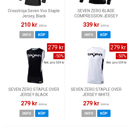
Crosströja Seven Vox Staple
SEVEN ZERO BLADE
Jersey, Black
COMPRESSION JERSEY
BLACK
210 kr
339 kr
399 kr
649 kr
INFO
KÖP
INFO
KÖP
279 kr
279 kr
-50%
-50%
Rek. pris 559 kr
Rek. pris 559 kr
SEVEN ZERO STAPLE OVER
SEVEN ZERO STAPLE OVER
JERSEY BLACK
JERSEY WHITE
279 kr
279 kr
559 kr
559 kr
INFO
KÖP
INFO
KÖP