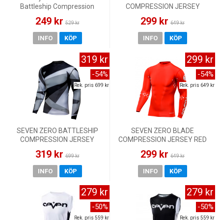
Battleship Compression
COMPRESSION JERSEY
Jersey Black
CORAL
249 kr
299 kr
529 kr
649 kr
INFO
KÖP
INFO
KÖP
319 kr
299 kr
-54%
-54%
Rek. pris 699 kr
Rek. pris 649 kr
SEVEN ZERO BATTLESHIP
SEVEN ZERO BLADE
COMPRESSION JERSEY
COMPRESSION JERSEY RED
BLACK/GRAY
319 kr
299 kr
699 kr
649 kr
INFO
KÖP
INFO
KÖP
279 kr
279 kr
-50%
-50%
Rek. pris 559 kr
Rek. pris 559 kr