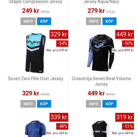
Staple Compression Jersey
Jersey Aqua/Navy
White
249 kr
279 kr
499 kr
515 kr
INFO
KÖP
INFO
KÖP
329 kr
449 kr
-34%
-50%
Rek. pris 499 kr
Rek. pris 899 kr
Seven Zero Flite Over Jersey
Crosströja Seven Rival Volume
Jersey
329 kr
449 kr
499 kr
899 kr
INFO
KÖP
INFO
KÖP
339 kr
319 kr
-48%
-51%
Rek. pris 649 kr
Rek. pris 649 kr