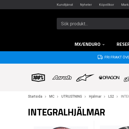
Kundtjänst
Nyheter
Köpvillkor
Mark
MX/ENDURO
RESE
FRI FRAKT ÖVE
Startsida
MC
UTRUSTNING
Hjälmar
LS2
INT
INTEGRALHJÄLMAR