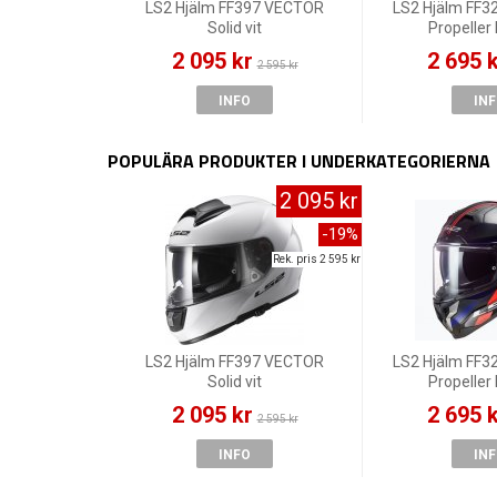
LS2 Hjälm FF397 VECTOR
LS2 Hjälm FF3
Solid vit
Propeller
2 095 kr
2 695 
2 595 kr
INFO
IN
POPULÄRA PRODUKTER I UNDERKATEGORIERNA
2 095 kr
-19%
Rek. pris 2 595 kr
LS2 Hjälm FF397 VECTOR
LS2 Hjälm FF3
Solid vit
Propeller
2 095 kr
2 695 
2 595 kr
INFO
IN