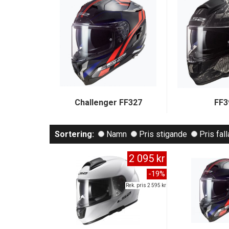
Challenger FF327
FF3
Sortering:
Namn
Pris stigande
Pris fal
2 095 kr
-19%
Rek. pris 2 595 kr