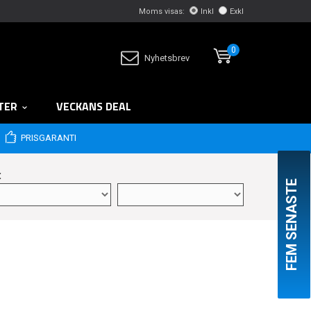
Moms visas:
Inkl
Exkl
0
Nyhetsbrev
TER
VECKANS DEAL
PRISGARANTI
:
FEM SENASTE