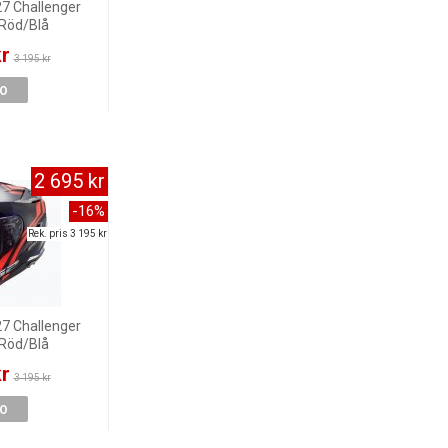
27 Challenger
 Röd/Blå
kr
3 195 kr
FO
2 695 kr
-16%
Rek. pris 3 195 kr
27 Challenger
 Röd/Blå
kr
3 195 kr
FO