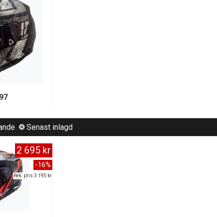
97
lande
Senast inlagd
2 695 kr
-16%
Rek. pris 3 195 kr