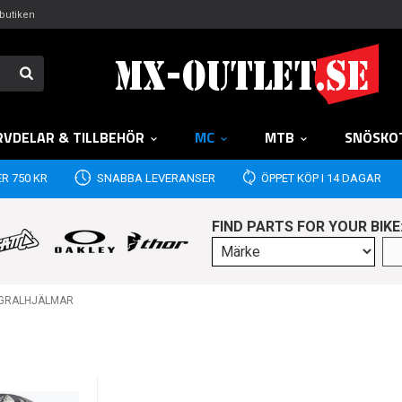
butiken
RVDELAR & TILLBEHÖR
MC
MTB
SNÖSKO
R 750 KR
SNABBA LEVERANSER
ÖPPET KÖP I 14 DAGAR
FIND PARTS FOR YOUR BIKE
EGRALHJÄLMAR