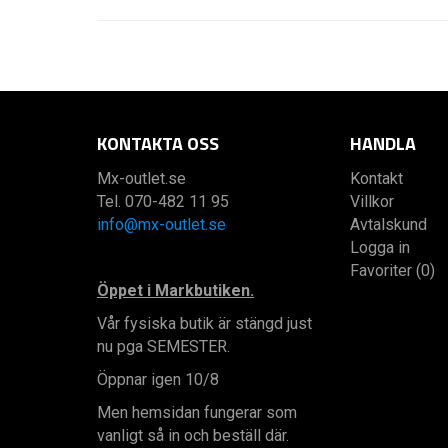
KONTAKTA OSS
HANDLA
Mx-outlet.se
Kontakt
Tel. 070-482 11 95
Villkor
info@mx-outlet.se
Avtalskund
Logga in
Favoriter (0)
Öppet i Markbutiken.
Vår fysiska butik är stängd just
nu pga SEMESTER.
Öppnar igen 10/8
Men hemsidan fungerar som
vanligt så in och beställ där.