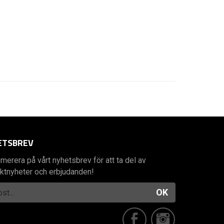
ETSBREV
merera på vårt nyhetsbrev för att ta del av
ktnyheter och erbjudanden!
OK