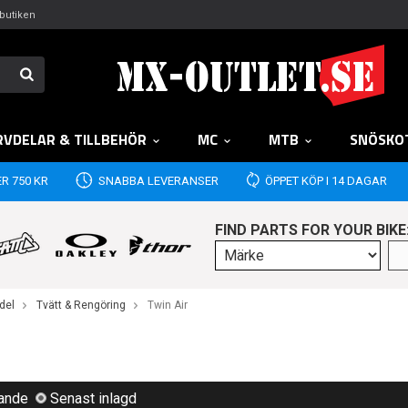
butiken
RVDELAR & TILLBEHÖR
MC
MTB
SNÖSKO
R 750 KR
SNABBA LEVERANSER
ÖPPET KÖP I 14 DAGAR
FIND PARTS FOR YOUR BIKE
del
Tvätt & Rengöring
Twin Air
lande
Senast inlagd