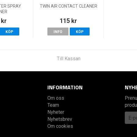
LTER SPRAY
TWIN AIR CONTACT CLEANER
NER
 kr
115 kr
KÖP
INFO
KÖP
Till Kassan
INFORMATION
NYH
Om oss
Prenu
Team
produ
Nyheter
Nyhetsbrev
Om cookies