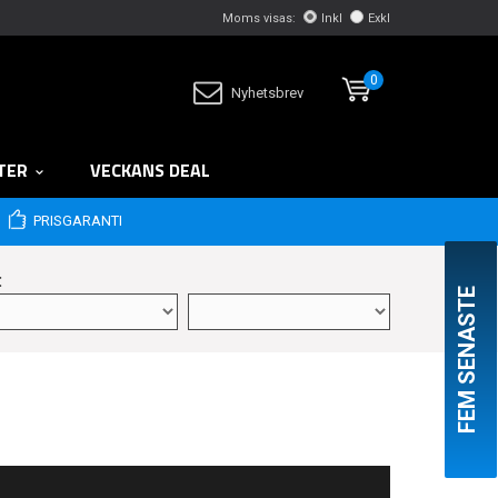
Moms visas:
Inkl
Exkl
0
Nyhetsbrev
TER
VECKANS DEAL
PRISGARANTI
:
FEM SENASTE