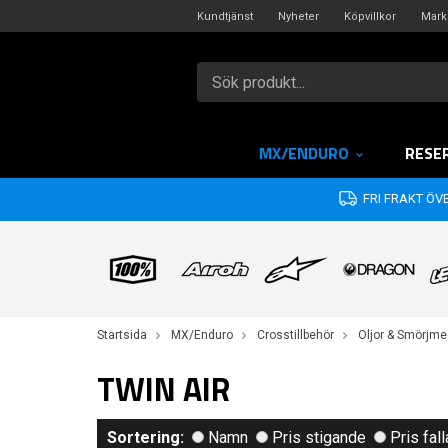
Kundtjänst
Nyheter
Köpvillkor
Mark
MX/ENDURO
RESE
FRI FRAKT ÖVE
Startsida
MX/Enduro
Crosstillbehör
Oljor & Smörjme
TWIN AIR
Sortering:
Namn
Pris stigande
Pris fal