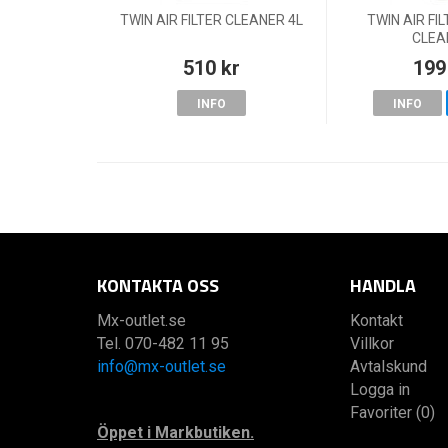
TWIN AIR FILTER CLEANER 4L
TWIN AIR FI
CLEA
510 kr
199
INFO
INFO
KONTAKTA OSS
HANDLA
Mx-outlet.se
Kontakt
Tel. 070-482 11 95
Villkor
info@mx-outlet.se
Avtalskund
Logga in
Favoriter (0)
Öppet i Markbutiken.