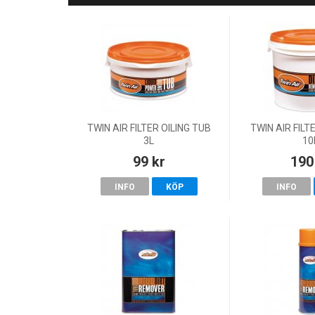
TWIN AIR FILTER OILING TUB
TWIN AIR FILT
3L
10
99 kr
190
INFO
KÖP
INFO