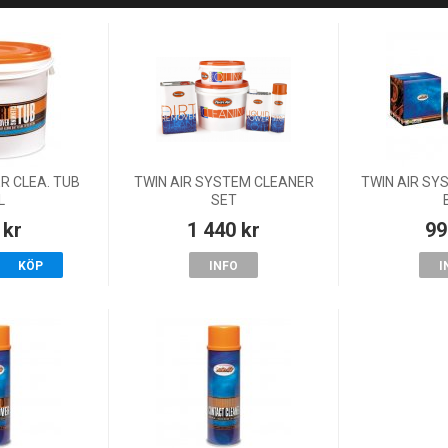
ER CLEA. TUB
TWIN AIR SYSTEM CLEANER
TWIN AIR SY
L
SET
 kr
1 440 kr
99
KÖP
INFO
I