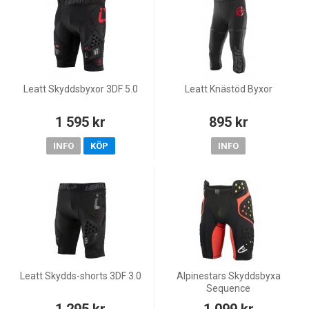
Leatt Skyddsbyxor 3DF 5.0
Leatt Knästöd Byxor
1 595 kr
895 kr
INFO
KÖP
INFO
Leatt Skydds-shorts 3DF 3.0
Alpinestars Skyddsbyxa
Sequence
1 295 kr
1 099 kr