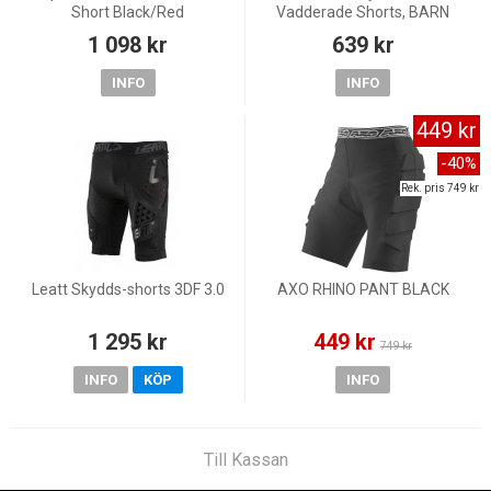
Short Black/Red
Vadderade Shorts, BARN
1 098 kr
639 kr
INFO
INFO
449 kr
-40%
Rek. pris 749 kr
Leatt Skydds-shorts 3DF 3.0
AXO RHINO PANT BLACK
1 295 kr
449 kr
749 kr
INFO
KÖP
INFO
Till Kassan