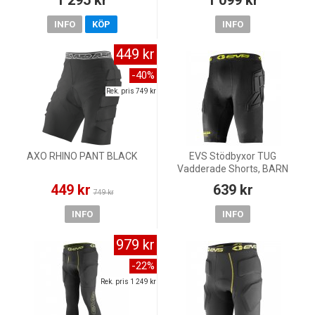
INFO
KÖP
INFO
449 kr
-40%
Rek. pris 749 kr
AXO RHINO PANT BLACK
EVS Stödbyxor TUG
Vadderade Shorts, BARN
449 kr
639 kr
749 kr
INFO
INFO
979 kr
-22%
Rek. pris 1 249 kr