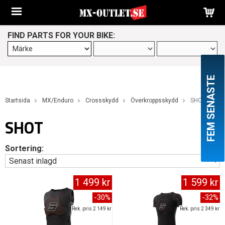
FIND PARTS FOR YOUR BIKE:
FEM SENASTE
Startsida
MX/Enduro
Crossskydd
Överkroppsskydd
SHOT
SHOT
Sortering:
1 499 kr
1 599 kr
-30%
-32%
Rek. pris 2 149 kr
Rek. pris 2 349 kr