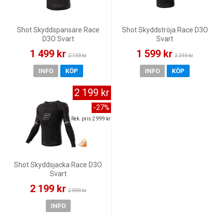
Shot Skyddspansare Race
Shot Skyddströja Race D3O
D3O Svart
Svart
1 499 kr
1 599 kr
2 149 kr
2 349 kr
INFO
KÖP
INFO
KÖP
2 199 kr
-27%
Rek. pris 2 999 kr
Shot Skyddsjacka Race D3O
Svart
2 199 kr
2 999 kr
INFO