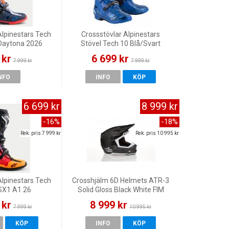
Alpinestars Tech
Crossstövlar Alpinestars
Daytona 2026
Stövel Tech 10 Blå/Svart
 kr
6 699 kr
7 999 kr
7 999 kr
NFO
INFO
KÖP
6 699 kr
8 999 kr
-16%
-18%
Rek. pris 7 999 kr
Rek. pris 10 995 kr
Alpinestars Tech
Crosshjälm 6D Helmets ATR-3
SX1 A1 26
Solid Gloss Black White FIM
 kr
8 999 kr
7 999 kr
10 995 kr
KÖP
INFO
KÖP