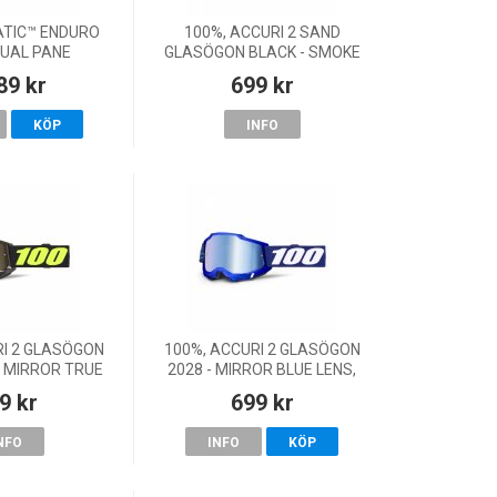
ATIC™ ENDURO
100%, ACCURI 2 SAND
UAL PANE
GLASÖGON BLACK - SMOKE
LACK - CLEAR
LENS, VUXEN, VUXEN
89 kr
699 kr
ENS
KÖP
INFO
RI 2 GLASÖGON
100%, ACCURI 2 GLASÖGON
- MIRROR TRUE
2028 - MIRROR BLUE LENS,
NS, VUXEN
VUXEN
9 kr
699 kr
NFO
INFO
KÖP