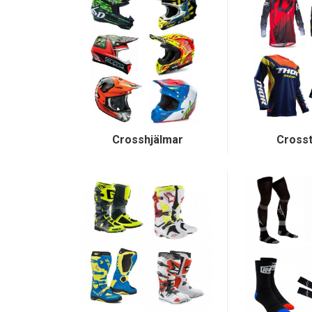
Crosshjälmar
Crosst