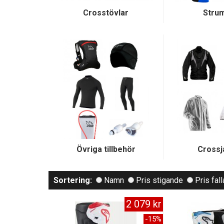
Crosstövlar
Stru
Övriga tillbehör
Crossj
Sortering:
Namn
Pris stigande
Pris fal
2 079 kr
-15%