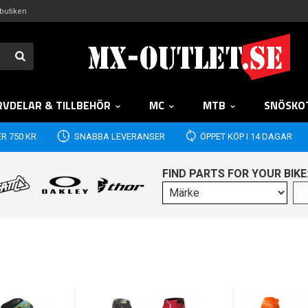
butiken
RVDELAR & TILLBEHÖR
MC
MTB
SNÖSKO
R 750 KR
SNABBA LEVERANSER
ÖPPET KÖP I 14 DAGAR
FIND PARTS FOR YOUR BIKE