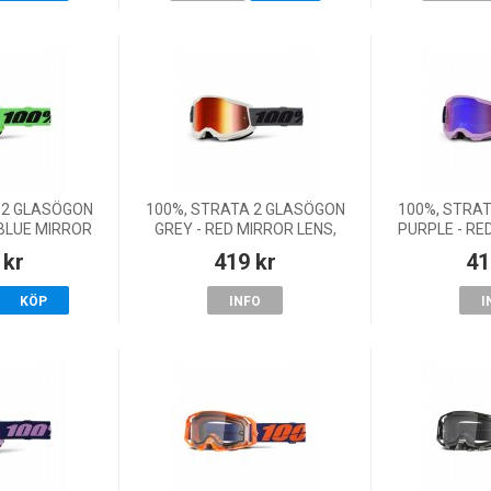
 2 GLASÖGON
100%, STRATA 2 GLASÖGON
100%, STRA
 BLUE MIRROR
GREY - RED MIRROR LENS,
PURPLE - RE
VUXEN
VUXEN
LENS
 kr
419 kr
41
KÖP
INFO
I