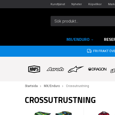
Kundtjänst
Nyheter
Köpvillkor
Mark
MX/ENDURO
RESE
FRI FRAKT ÖVE
Startsida
MX/Enduro
Crossutrustning
CROSSUTRUSTNING