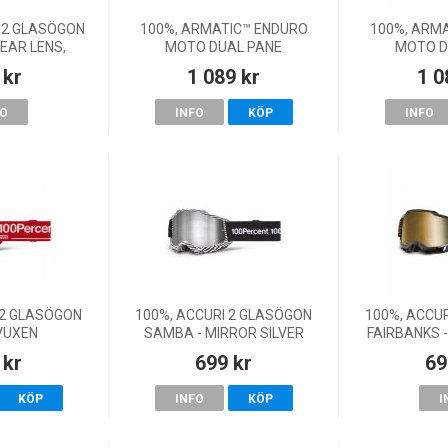
 2 GLASÖGON
100%, ARMATIC™ ENDURO
100%, ARM
LEAR LENS,
MOTO DUAL PANE
MOTO D
EN
GLASÖGON NEON ORANGE -
GLASÖGON B
 kr
1 089 kr
1 0
CLEAR LENS
L
FO
INFO
KÖP
INFO
 2 GLASÖGON
100%, ACCURI 2 GLASÖGON
100%, ACCU
VUXEN
SAMBA - MIRROR SILVER
FAIRBANKS 
LENS, VUXEN
GOLD LE
 kr
699 kr
69
KÖP
INFO
KÖP
I