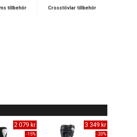
ms tillbehör
Crosstövlar tillbehör
2 079 kr
3 349 kr
-15%
-20%