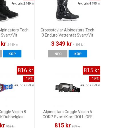
Rek. pris 2 449 kr
Rek. pris 4 195 kr
Alpinestars Tech
Crossstövlar Alpinestars Tech
 Svart/Vit
3 Enduro Vattentät Svart/Vit
 kr
3 349 kr
2 449 kr
4 195 kr
KÖP
INFO
KÖP
816 kr
815 kr
-15%
-15%
Rek. pris 959 kr
Rek. pris 959 kr
Goggle Vision 8
Alpinestars Goggle Vision 5
 Dubbelglas
CORP Svart/Klart ROLL-OFF
nge/Klart
kr
815 kr
959 kr
959 kr