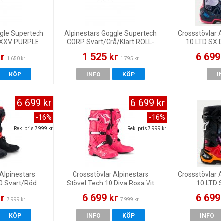
ggle Supertech
Alpinestars Goggle Supertech
Crossstövlar 
 XXV PURPLE
CORP Svart/Grå/Klart ROLL-
10 LTD SX 
OR SILVER
OFF
kr
1 525 kr
6 699
1 650 kr
1 795 kr
KÖP
INFO
KÖP
I
6 699 kr
6 699 kr
-16%
-16%
Rek. pris 7 999 kr
Rek. pris 7 999 kr
Alpinestars
Crossstövlar Alpinestars
Crossstövlar 
10 Svart/Röd
Stövel Tech 10 Diva Rosa Vit
10 LTD 
kr
6 699 kr
6 699
7 999 kr
7 999 kr
KÖP
INFO
KÖP
INFO