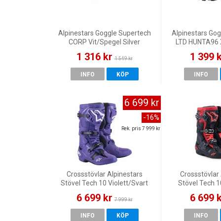
Alpinestars Goggle Supertech
Alpinestars Go
CORP Vit/Spegel Silver
LTD HUNTA96
WHITE MIRR
1 316 kr
1 399 
1 549 kr
INFO
KÖP
INFO
6 699 kr
-16%
Rek. pris 7 999 kr
Crossstövlar Alpinestars
Crossstövlar 
Stövel Tech 10 Violett/Svart
Stövel Tech 
6 699 kr
6 699 
7 999 kr
INFO
KÖP
INFO