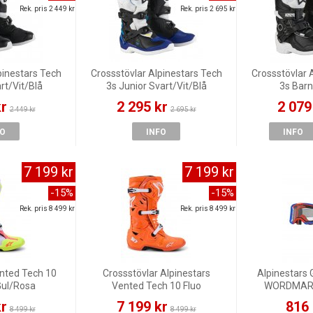
Rek. pris 2 449 kr
Rek. pris 2 695 kr
pinestars Tech
Crossstövlar Alpinestars Tech
Crossstövlar 
rt/Vit/Blå
3s Junior Svart/Vit/Blå
3s Barn
kr
2 295 kr
2 079
2 449 kr
2 695 kr
FO
INFO
INFO
7 199 kr
7 199 kr
-15%
-15%
Rek. pris 8 499 kr
Rek. pris 8 499 kr
ented Tech 10
Crossstövlar Alpinestars
Alpinestars 
Gul/Rosa
Vented Tech 10 Fluo
WORDMARK
Orange/Vit
Blå/Ora
kr
7 199 kr
816 
8 499 kr
8 499 kr