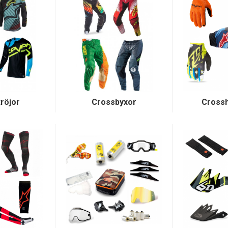
röjor
Crossbyxor
Cross