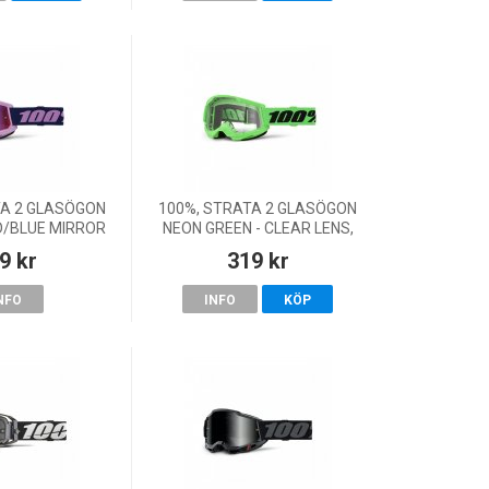
TA 2 GLASÖGON
100%, STRATA 2 GLASÖGON
D/BLUE MIRROR
NEON GREEN - CLEAR LENS,
, VUXEN
VUXEN
9 kr
319 kr
NFO
INFO
KÖP