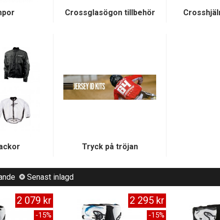
mpor
Crossglasögon tillbehör
Crosshjäl
ackor
Tryck på tröjan
lande
Senast inlagd
2 079 kr
2 295 kr
-15%
-15%