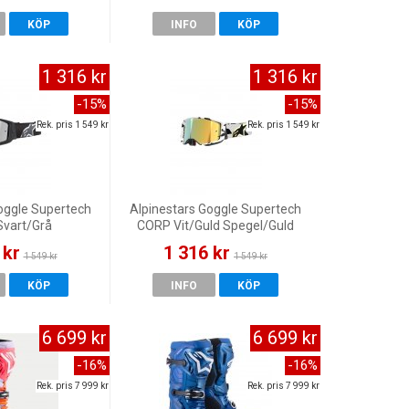
KÖP
INFO
KÖP
1 316 kr
1 316 kr
-15%
-15%
Rek. pris 1 549 kr
Rek. pris 1 549 kr
oggle Supertech
Alpinestars Goggle Supertech
vart/Grå
CORP Vit/Guld Spegel/Guld
l/Silver
 kr
1 316 kr
1 549 kr
1 549 kr
KÖP
INFO
KÖP
6 699 kr
6 699 kr
-16%
-16%
Rek. pris 7 999 kr
Rek. pris 7 999 kr