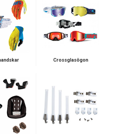
handskar
Crossglasögon