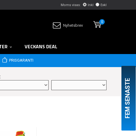
Moms visas:
Inkl
Exkl
0
Nyhetsbrev
TER
VECKANS DEAL
PRISGARANTI
:
FEM SENASTE