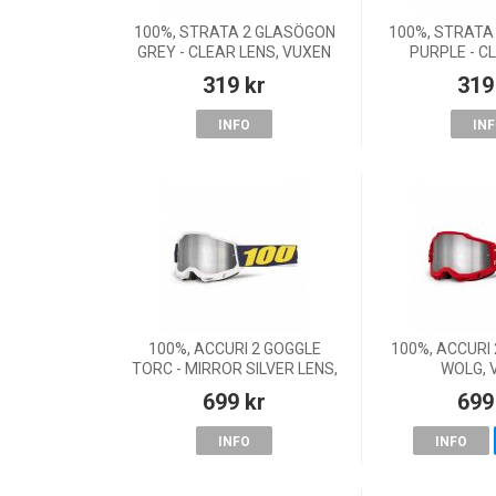
100%, STRATA 2 GLASÖGON
100%, STRATA
GREY - CLEAR LENS, VUXEN
PURPLE - C
VUX
319 kr
319
INFO
IN
100%, ACCURI 2 GOGGLE
100%, ACCURI
TORC - MIRROR SILVER LENS,
WOLG, 
VUXEN
699 kr
699
INFO
INFO