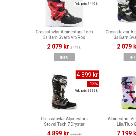
Rek. pris 2 449 kr
Crossstövlar Alpinestars Tech
Crossstövlar Al
3s Barn Svart/Vit/Röd
3s Barn Sva
2 079 kr
2 079 
2 449 kr
INFO
IN
4 899 kr
-18%
Rek. pris 5 995 kr
Crossstövlar Alpinestars
Alpinestars V
Stövel Tech 7 Drystar
Lila/Fluo 
Svart/Grå/Guld
4 899 kr
7 199 
5 995 kr