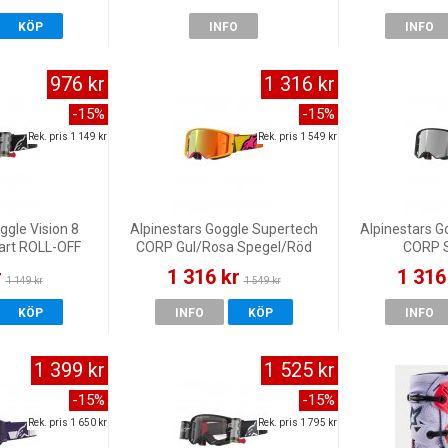
KÖP
INFO
INFO
976 kr
1 316 kr
-15%
-15%
Rek. pris 1 149 kr
Rek. pris 1 549 kr
ggle Vision 8
Alpinestars Goggle Supertech
Alpinestars G
art ROLL-OFF
CORP Gul/Rosa Spegel/Röd
CORP S
Spege
r
1 316 kr
1 316
1 149 kr
1 549 kr
KÖP
INFO
KÖP
INFO
1 399 kr
1 525 kr
-15%
-15%
Rek. pris 1 650 kr
Rek. pris 1 795 kr