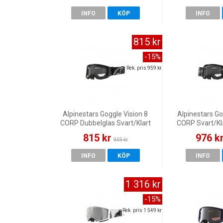
INFO
KÖP
INFO
815 kr
-15%
Rek. pris 959 kr
Alpinestars Goggle Vision 8
Alpinestars Go
CORP Dubbelglas Svart/Klart
CORP Svart/Kl
815 kr
976 k
959 kr
INFO
KÖP
INFO
1 316 kr
-15%
Rek. pris 1 549 kr