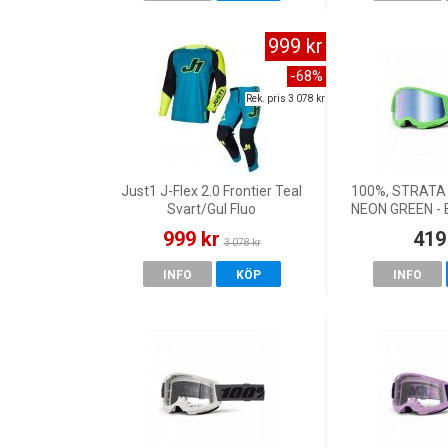
999 kr
-68%
Rek. pris 3 078 kr
Just1 J-Flex 2.0 Frontier Teal
100%, STRATA
Svart/Gul Fluo
NEON GREEN -
LENS, 
999 kr
419
3 078 kr
INFO
KÖP
INFO