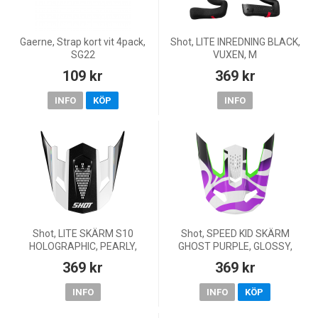
Gaerne, Strap kort vit 4pack,
Shot, LITE INREDNING BLACK,
SG22
VUXEN, M
109 kr
369 kr
INFO
KÖP
INFO
Shot, LITE SKÄRM S10
Shot, SPEED KID SKÄRM
HOLOGRAPHIC, PEARLY,
GHOST PURPLE, GLOSSY,
VUXEN
BARN
369 kr
369 kr
INFO
INFO
KÖP