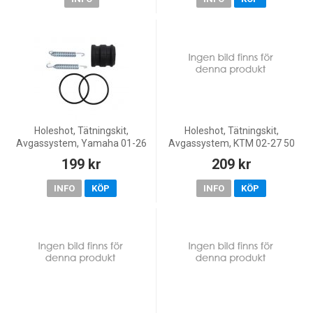
Holeshot, Tätningskit,
Holeshot, Tätningskit,
Avgassystem, Yamaha 01-26
Avgassystem, KTM 02-27 50
YZ250
SX, Husqvarna 27 TC 65, 18-25
199 kr
209 kr
TC 50, 26 TC 50, 21 TC 50 Mini,
18-20 TC 50 MINI
INFO
KÖP
INFO
KÖP