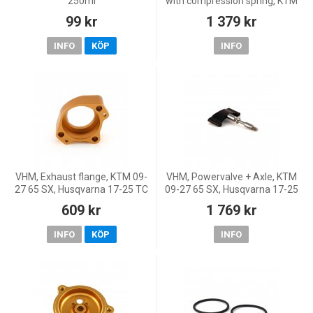
250ml
with compression spring, KTM
09-27 65 SX, Husqvarna 17-25
99 kr
1 379 kr
TC 65, 26 TC 65, GasGas 24
MC 65, 26 MC 65,
INFO
KÖP
INFO
VHM, Exhaust flange, KTM 09-
VHM, Powervalve + Axle, KTM
27 65 SX, Husqvarna 17-25 TC
09-27 65 SX, Husqvarna 17-25
65, 26 TC 65, GasGas 24 MC
TC 65, 26 TC 65, GasGas 24
609 kr
1 769 kr
65, 26 MC 65, 21-23 MC 65, 25
MC 65, 26 MC 65, 21-23 MC 65,
MC 65
25 MC 65
INFO
KÖP
INFO