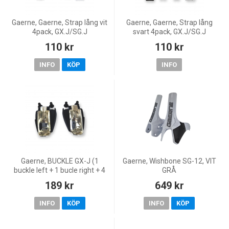
Gaerne, Gaerne, Strap lång vit
Gaerne, Gaerne, Strap lång
4pack, GX.J/SG.J
svart 4pack, GX.J/SG.J
110 kr
110 kr
INFO
KÖP
INFO
Gaerne, BUCKLE GX-J (1
Gaerne, Wishbone SG-12, VIT
buckle left + 1 bucle right + 4
GRÅ
screws)
189 kr
649 kr
INFO
KÖP
INFO
KÖP