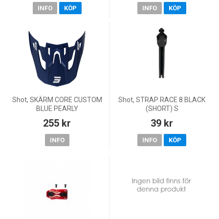
INFO
KÖP
INFO
KÖP
Shot, SKÄRM CORE CUSTOM
Shot, STRAP RACE 8 BLACK
BLUE PEARLY
(SHORT) S
255 kr
39 kr
INFO
INFO
KÖP