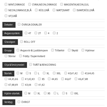
MINT,ORANGE
CYAN,NEON,ORANGE
MAGENTA,NEON,GUL
NEON,ORANGE,BLÅ
RÖD,GRÅ
MATT,SVART
SVART,RÖD,GRÅ
VIT,GRÅ
Dekaler:
ÖVRIGA DEKALER
Avgassystem:
4T
2T
4
2
Glasögon:
ROLL OFF
Grupp:
Avgasrör & Ljuddämpare
Tillbehör
Skydd
Hjälmar
Stövlar
Fiddy / Supermotard
Olja & Smörjmedel:
TVÄTT & RENGÖRING
Storlek:
M
S
L
XL
XXL
40,41,42
43,44,45
44,45,46
41,42,43
XS
44,45
46,47
46,47,48
47,48,49
43,44
41,42
Hjälm-storlek:
M
XL
XS
L
S
XXL
Verktyg:
ÖVRIGT