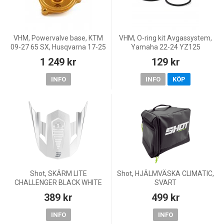
VHM, Powervalve base, KTM
VHM, O-ring kit Avgassystem,
09-27 65 SX, Husqvarna 17-25
Yamaha 22-24 YZ125
TC 65, 26 TC 65, GasGas 24
1 249 kr
129 kr
MC 65, 26 MC 65, 21-23 MC
65, 25 MC 65
INFO
INFO
KÖP
Shot, SKÄRM LITE
Shot, HJÄLMVÄSKA CLIMATIC,
CHALLENGER BLACK WHITE
SVART
PEARLY, VUXEN
389 kr
499 kr
INFO
INFO