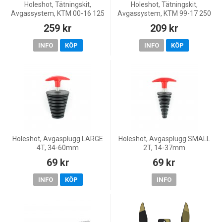
Holeshot, Tätningskit,
Holeshot, Tätningskit,
Avgassystem, KTM 00-16 125
Avgassystem, KTM 99-17 250
EXC, 00-27 125 SX, 17-19 125
EXC, 18-22 250 EXC TPI, 23-25
259 kr
209 kr
XC-W/150 XC-W, 07-08 144
250 EXC/300 SX, 99-27 250
SX, 23-25 150 EXC, 20-22
SX, 11-16 200 EXC, 27
INFO
KÖP
INFO
KÖP
Holeshot, Avgasplugg LARGE
Holeshot, Avgasplugg SMALL
4T, 34-60mm
2T, 14-37mm
69 kr
69 kr
INFO
KÖP
INFO