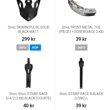
Shot, SKÄRM PULSE SOLID
Shot, FRONT METAL TOE
BLACK MATT
(PIECE) + SCREW RACE 2 KID
299 kr
39 kr
INFO
KÖP
INFO
Shot, Shot, STRAP RACE
Shot, STRAP RACE 8 BLACK
6/4/2/2 KID BLACK (COURTE)
(LONG) L
XS
40 kr
39 kr