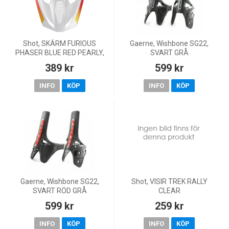
Shot, SKÄRM FURIOUS
Gaerne, Wishbone SG22,
PHASER BLUE RED PEARLY,
SVART GRÅ
BARN
389 kr
599 kr
INFO
KÖP
INFO
KÖP
Gaerne, Wishbone SG22,
Shot, VISIR TREK RALLY
SVART RÖD GRÅ
CLEAR
599 kr
259 kr
INFO
KÖP
INFO
KÖP