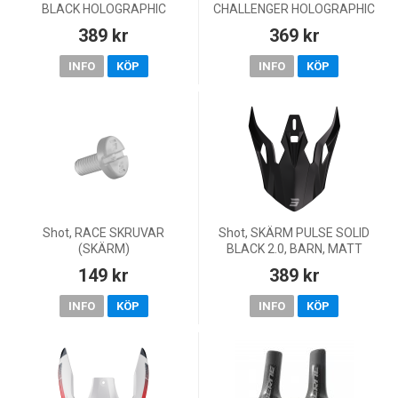
BLACK HOLOGRAPHIC
CHALLENGER HOLOGRAPHIC
PEARLY, VUXEN
MATT, VUXEN
389 kr
369 kr
INFO
KÖP
INFO
KÖP
Shot, RACE SKRUVAR
Shot, SKÄRM PULSE SOLID
(SKÄRM)
BLACK 2.0, BARN, MATT
SVART
149 kr
389 kr
INFO
KÖP
INFO
KÖP