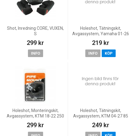
Shot, Inredning CORE, VUXEN,
Holeshot, Tätningskit,
S
Avgassystem, Yamaha 01-26
YZ125
299 kr
219 kr
INFO
INFO
KÖP
Holeshot, Monteringskit,
Holeshot, Tätningskit,
Avgassystem, KTM 18-22 250
Avgassystem, KTM 04-27 85
EXC TPI/300 EXC TPI, 23-25
SX, 02-27 65 SX, Husqvarna
299 kr
249 kr
250 EXC/150 EXC/300 SX, 98-
20-27 TC 85, 14-19 TC 85
17 250 EXC/300 EXC, 98
(17/14)/TC 85 (19/16), 17-2
INFO
INFO
KÖP