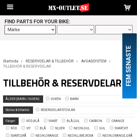
FIND PARTS FOR YOUR BIKE:
FEM SENASTE
Startsida
RESERVDELAR & TILLBEHÖR
AVGASSYSTEM
TILLBEHÖR & RESERVDELAR
TILLBEHÖR & RESERVDELAR
ÅLDER (BARN / VUXEN):
VUXEN
BARN
Stövlar & tillbehör:
RESERVDELAR STÖVLAR
Färger:
RÖD,BLÅ
SVART
BLÅ,GUL
CARBON
ORANGE
RÖD
VIT
BLÅ
SILVER
NEON,GUL
GUL
SVART,VIT
SVART,GRÅ
NEON,ORANGE
NEON,LIME,ROSA
NEON,ORANGE,GRÅ