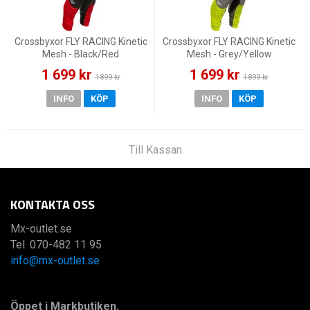
Crossbyxor FLY RACING Kinetic
Crossbyxor FLY RACING Kinetic
Mesh - Black/Red
Mesh - Grey/Yellow
1 699 kr
1 699 kr
1 899 kr
1 899 kr
INFO
KÖP
INFO
KÖP
Till Kassan
KONTAKTA OSS
Mx-outlet.se
Tel. 070-482 11 95
info@mx-outlet.se
Öppet i Markbutiken.