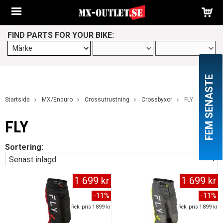
FIND PARTS FOR YOUR BIKE:
FEM SENASTE
Startsida
MX/Enduro
Crossutrustning
Crossbyxor
FLY
FLY
Sortering:
1 699 kr
1 699 kr
-11%
-11%
Rek. pris 1 899 kr
Rek. pris 1 899 kr