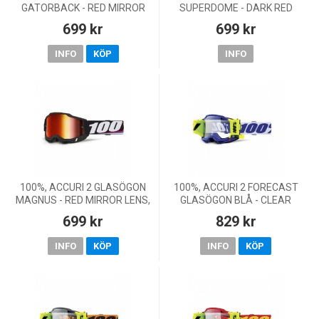
GATORBACK - RED MIRROR
SUPERDOME - DARK RED
LENS, VUXEN
MIRROR LENS, VUXEN
699 kr
699 kr
INFO
KÖP
INFO
100%, ACCURI 2 GLASÖGON
100%, ACCURI 2 FORECAST
MAGNUS - RED MIRROR LENS,
GLASÖGON BLÅ - CLEAR
VUXEN
LENS, VUXEN
699 kr
829 kr
INFO
KÖP
INFO
KÖP