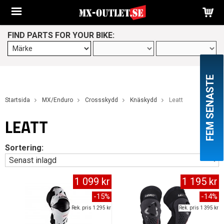
FIND PARTS FOR YOUR BIKE:
FEM SENASTE
Startsida
MX/Enduro
Crossskydd
Knäskydd
Leatt
LEATT
Sortering:
1 099 kr
1 195 kr
-15%
-14%
Rek. pris 1 295 kr
Rek. pris 1 395 kr