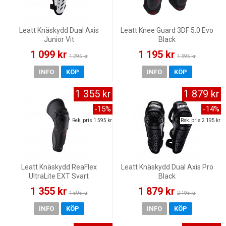
Leatt Knäskydd Dual Axis
Leatt Knee Guard 3DF 5.0 Evo
Junior Vit
Black
1 099 kr
1 195 kr
1 295 kr
1 395 kr
INFO
KÖP
INFO
KÖP
1 355 kr
1 879 kr
-15%
-14%
Rek. pris 1 595 kr
Rek. pris 2 195 kr
Leatt Knäskydd ReaFlex
Leatt Knäskydd Dual Axis Pro
UltraLite EXT Svart
Black
1 355 kr
1 879 kr
1 595 kr
2 195 kr
INFO
KÖP
INFO
KÖP