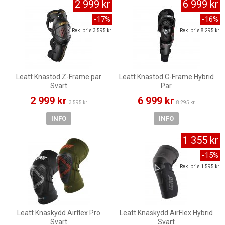
2 999 kr
6 999 kr
-17%
-16%
Rek. pris 3 595 kr
Rek. pris 8 295 kr
Leatt Knästöd Z-Frame par
Leatt Knästöd C-Frame Hybrid
Svart
Par
2 999 kr
6 999 kr
3 595 kr
8 295 kr
INFO
INFO
1 355 kr
-15%
Rek. pris 1 595 kr
Leatt Knäskydd Airflex Pro
Leatt Knäskydd AirFlex Hybrid
Svart
Svart