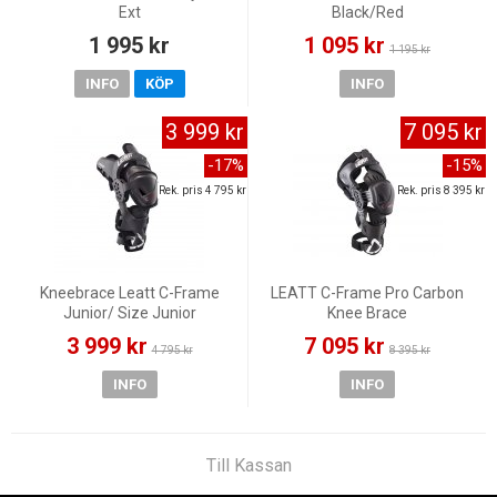
Ext
Black/Red
1 995 kr
1 095 kr
1 195 kr
INFO
KÖP
INFO
3 999 kr
7 095 kr
-17%
-15%
Rek. pris 4 795 kr
Rek. pris 8 395 kr
Kneebrace Leatt C-Frame
LEATT C-Frame Pro Carbon
Junior/ Size Junior
Knee Brace
3 999 kr
7 095 kr
4 795 kr
8 395 kr
INFO
INFO
Till Kassan