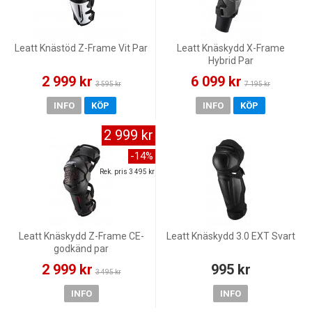
Leatt Knästöd Z-Frame Vit Par
Leatt Knäskydd X-Frame
Hybrid Par
2 999 kr
6 099 kr
3 595 kr
7 195 kr
INFO
KÖP
INFO
KÖP
2 999 kr
-14%
Rek. pris 3 495 kr
Leatt Knäskydd Z-Frame CE-
Leatt Knäskydd 3.0 EXT Svart
godkänd par
2 999 kr
995 kr
3 495 kr
INFO
INFO