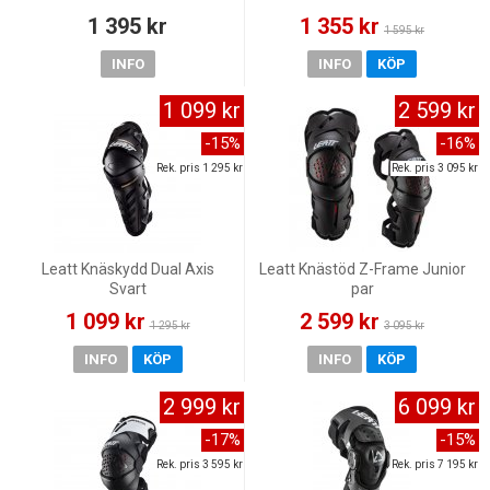
1 395 kr
1 355 kr
1 595 kr
INFO
INFO
KÖP
1 099 kr
2 599 kr
-15%
-16%
Rek. pris 1 295 kr
Rek. pris 3 095 kr
Leatt Knäskydd Dual Axis
Leatt Knästöd Z-Frame Junior
Svart
par
1 099 kr
2 599 kr
1 295 kr
3 095 kr
INFO
KÖP
INFO
KÖP
2 999 kr
6 099 kr
-17%
-15%
Rek. pris 3 595 kr
Rek. pris 7 195 kr