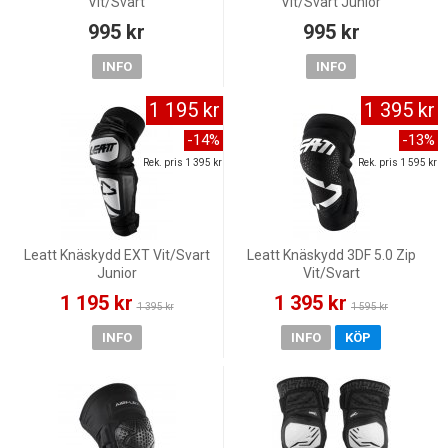
Vit/Svart
Vit/Svart Junior
995 kr
995 kr
INFO
INFO
1 195 kr
1 395 kr
-14%
-13%
Rek. pris 1 395 kr
Rek. pris 1 595 kr
Leatt Knäskydd EXT Vit/Svart
Leatt Knäskydd 3DF 5.0 Zip
Junior
Vit/Svart
1 195 kr
1 395 kr
1 395 kr
1 595 kr
INFO
INFO
KÖP