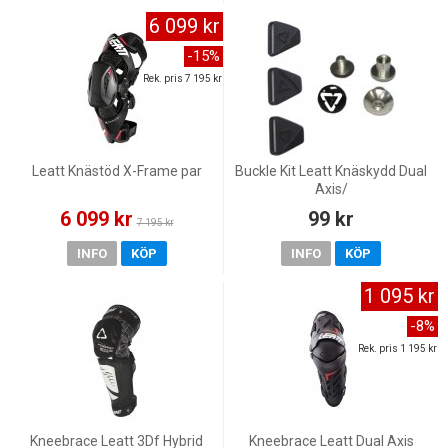
6 099 kr
-15%
Rek. pris 7 195 kr
Leatt Knästöd X-Frame par
Buckle Kit Leatt Knäskydd Dual
Axis/
6 099 kr
99 kr
7 195 kr
INFO
KÖP
INFO
KÖP
1 095 kr
-8%
Rek. pris 1 195 kr
Kneebrace Leatt 3Df Hybrid
Kneebrace Leatt Dual Axis