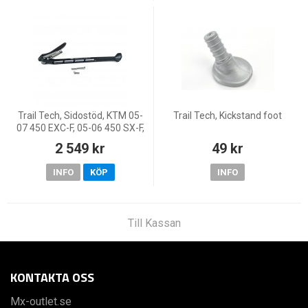
Trail Tech, Sidostöd, KTM 05-
Trail Tech, Kickstand foot
07 450 EXC-F, 05-06 450 SX-F,
05-07 250 EXC/250 EXC-
2 549 kr
49 kr
F/300 EXC/400 EXC/525 EXC,
05-06 250 SX/250 SX-
INFO
KÖP
INFO
Till Kassan
KONTAKTA OSS
Mx-outlet.se