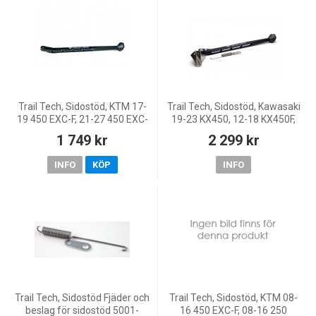
Trail Tech, Sidostöd, KTM 17-
Trail Tech, Sidostöd, Kawasaki
19 450 EXC-F, 21-27 450 EXC-
19-23 KX450, 12-18 KX450F,
F/450 SX-F, 18-22 250 EXC
19 KX250, 15-18 KX250F
1 749 kr
2 299 kr
TPI/300 EXC TPI, 23-25 250
EXC/150 EXC, 17 25
INFO
KÖP
INFO
Trail Tech, Sidostöd Fjäder och
Trail Tech, Sidostöd, KTM 08-
beslag för sidostöd 5001-
16 450 EXC-F, 08-16 250