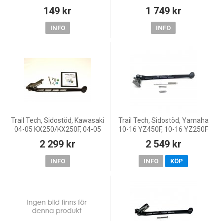
CR/5011-CR, Honda 02-08
EXC/250 EXC-F, 10-16 350
149 kr
1 749 kr
CRF450R, 05-16 CRF450X, 02-
EXC-F, 08-16 125 EXC/200
03 CR250R, 04-09 CRF
EXC/300 EXC, 08-10 400 EX
INFO
INFO
Trail Tech, Sidostöd, Kawasaki
Trail Tech, Sidostöd, Yamaha
04-05 KX250/KX250F, 04-05
10-16 YZ450F, 10-16 YZ250F
KX125, Yamaha 05 YZ450F, 05
2 299 kr
2 549 kr
YZ250F, Suzuki 04-06 RM-
Z250
INFO
INFO
KÖP