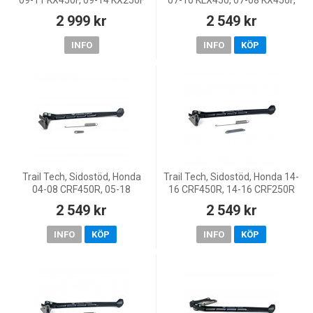
09-11 KX450F, 09-14 KX250F
07-10 KLX450, 07-08 KX450F,
06-08 KX250F
2 999 kr
2 549 kr
INFO
INFO
KÖP
Trail Tech, Sidostöd, Honda
Trail Tech, Sidostöd, Honda 14-
04-08 CRF450R, 05-18
16 CRF450R, 14-16 CRF250R
CRF450X, 04-07 CR250R, 04-
2 549 kr
2 549 kr
09 CRF250R, 04-07 CR125R
INFO
KÖP
INFO
KÖP