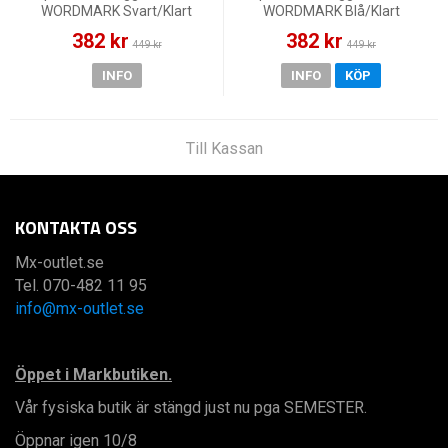
WORDMARK Svart/Klart
WORDMARK Blå/Klart
382 kr
382 kr
449 kr
449 kr
INFO
INFO
KÖP
Till Kassan
KONTAKTA OSS
Mx-outlet.se
Tel. 070-482 11 95
info@mx-outlet.se
Öppet i Markbutiken.
Vår fysiska butik är stängd just nu pga SEMESTER.
Öppnar igen 10/8