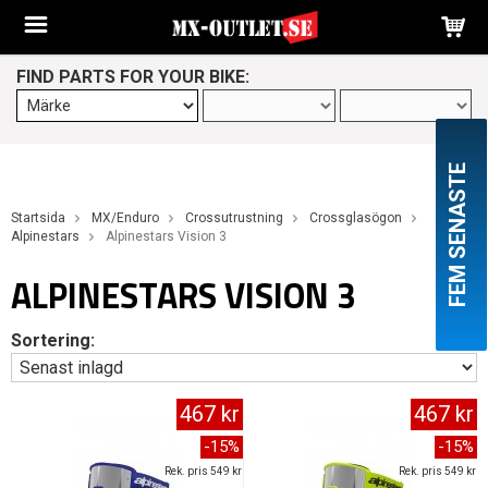
FIND PARTS FOR YOUR BIKE:
FEM SENASTE
Startsida
MX/Enduro
Crossutrustning
Crossglasögon
Alpinestars
Alpinestars Vision 3
ALPINESTARS VISION 3
Sortering:
467 kr
467 kr
-15%
-15%
Rek. pris 549 kr
Rek. pris 549 kr