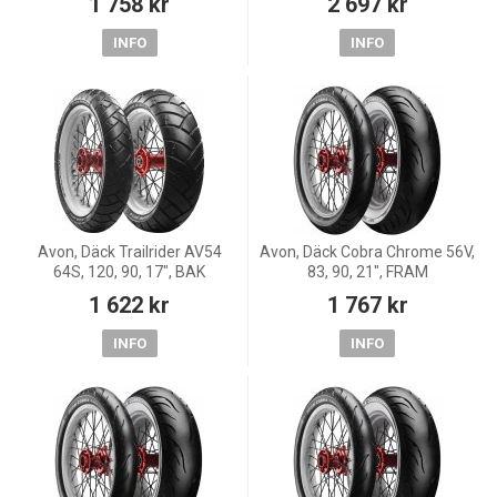
1 758 kr
2 697 kr
INFO
INFO
Avon, Däck Trailrider AV54
Avon, Däck Cobra Chrome 56V,
64S, 120, 90, 17", BAK
83, 90, 21", FRAM
1 622 kr
1 767 kr
INFO
INFO