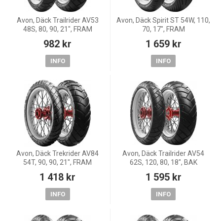
Avon, Däck Trailrider AV53
Avon, Däck Spirit ST 54W, 110,
48S, 80, 90, 21", FRAM
70, 17", FRAM
982 kr
1 659 kr
INFO
INFO
Avon, Däck Trekrider AV84
Avon, Däck Trailrider AV54
54T, 90, 90, 21", FRAM
62S, 120, 80, 18", BAK
1 418 kr
1 595 kr
INFO
INFO