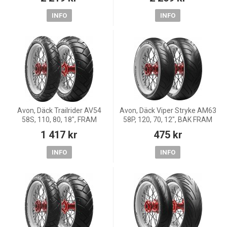
INFO
INFO
Avon, Däck Trailrider AV54
Avon, Däck Viper Stryke AM63
58S, 110, 80, 18", FRAM
58P, 120, 70, 12", BAK FRAM
1 417 kr
475 kr
INFO
INFO