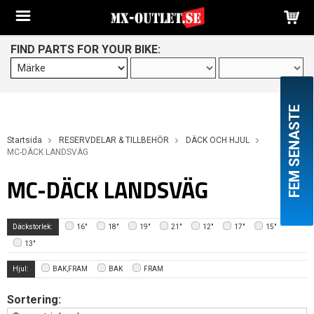
FIND PARTS FOR YOUR BIKE:
FEM SENASTE
Startsida
RESERVDELAR & TILLBEHÖR
DÄCK OCH HJUL
MC-DÄCK LANDSVÄG
MC-DÄCK LANDSVÄG
Däckstorlek:
16"
18"
19"
21"
12"
17"
15"
13"
Hjul:
BAK,FRAM
BAK
FRAM
Sortering: