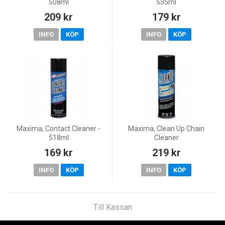
508ml
535ml
209 kr
179 kr
INFO
KÖP
INFO
KÖP
Maxima, Contact Cleaner -
Maxima, Clean Up Chain
518ml
Cleaner
169 kr
219 kr
INFO
KÖP
INFO
KÖP
Till Kassan