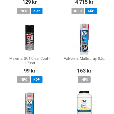
129 kr
4 715 kr
INFO
KÖP
INFO
KÖP
Maxima, SC1 Clear Coat -
Valvoline, Multispray, 0,5L
170ml
99 kr
163 kr
INFO
KÖP
INFO