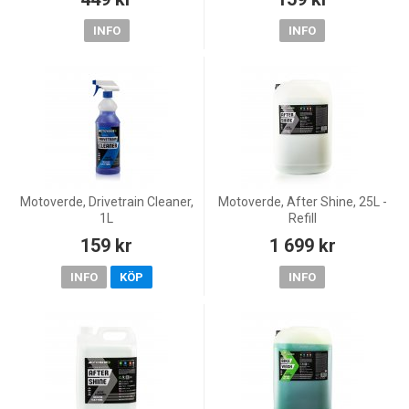
INFO
INFO
Motoverde, Drivetrain Cleaner,
Motoverde, After Shine, 25L -
1L
Refill
159 kr
1 699 kr
INFO
KÖP
INFO