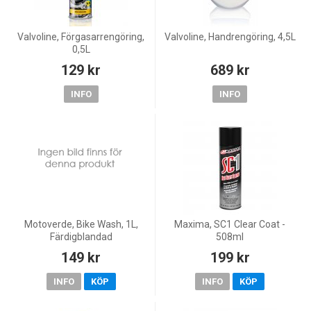
Valvoline, Förgasarrengöring,
Valvoline, Handrengöring, 4,5L
0,5L
129 kr
689 kr
INFO
INFO
Motoverde, Bike Wash, 1L,
Maxima, SC1 Clear Coat -
Färdigblandad
508ml
149 kr
199 kr
INFO
KÖP
INFO
KÖP