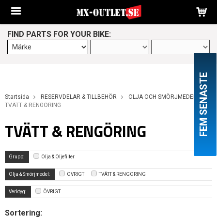
FIND PARTS FOR YOUR BIKE:
FEM SENASTE
Startsida
RESERVDELAR & TILLBEHÖR
OLJA OCH SMÖRJMEDEL
TVÄTT & RENGÖRING
TVÄTT & RENGÖRING
Grupp:
Olja & Oljefilter
Olja & Smörjmedel:
ÖVRIGT
TVÄTT & RENGÖRING
Verktyg:
ÖVRIGT
Sortering: