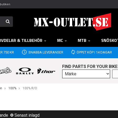
butiken
RVDELAR & TILLBEHÖR
MC
MTB
SNÖSKO
R 750 KR
SNABBA LEVERANSER
ÖPPET KÖP I 14 DAGAR
FIND PARTS FOR YOUR BIKE
on
100%
100% R/O
lande
Senast inlagd