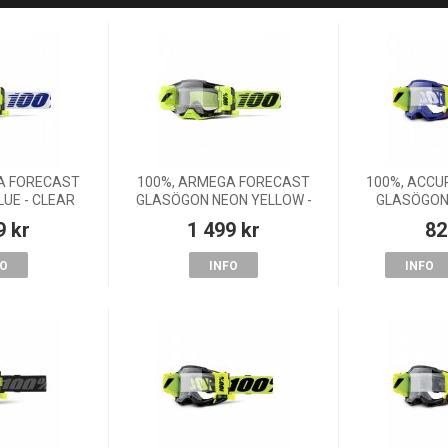
A FORECAST
100%, ARMEGA FORECAST
100%, ACCU
UE - CLEAR
GLASÖGON NEON YELLOW -
GLASÖGON 
VUXEN
CLEAR LENS, VUXEN
LENS
9 kr
1 499 kr
82
FO
INFO
INFO