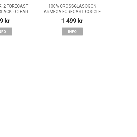
RI 2 FORECAST
100% CROSSGLASÖGON
LACK - CLEAR
ARMEGA FORECAST GOGGLE
ENS
NUCLEAR CITRUS - CLEAR
9 kr
1 499 kr
LENS
NFO
INFO