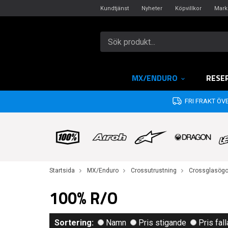
Kundtjänst
Nyheter
Köpvillkor
Mark
MX/ENDURO
RESE
FRI FRAKT ÖVE
Startsida
MX/Enduro
Crossutrustning
Crossglasög
100% R/O
Sortering:
Namn
Pris stigande
Pris fal