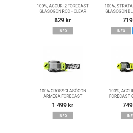
100%, ACCURI 2 FORECAST
100%, STRATA
GLASÖGON RÖD - CLEAR
GLASÖGON BL
LENS, VUXEN
LE
829 kr
719
INFO
INFO
100% CROSSGLASÖGON
100%, ACCU
ARMEGA FORECAST
FORECAST 
GLASÖGON BLACK - CLEAR
BLACK - CLEA
1 499 kr
749
LENS
INFO
IN