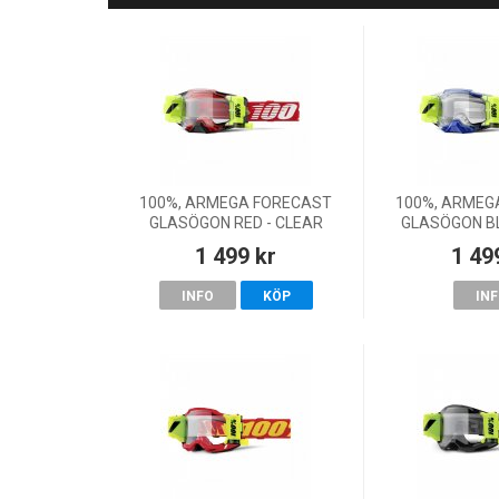
100%, ARMEGA FORECAST
100%, ARMEG
GLASÖGON RED - CLEAR
GLASÖGON BL
LENS, VUXEN
LENS, 
1 499 kr
1 49
INFO
KÖP
IN