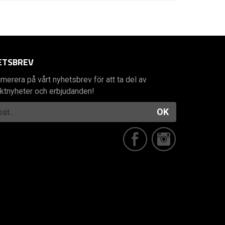
ETSBREV
merera på vårt nyhetsbrev för att ta del av
ktnyheter och erbjudanden!
OK