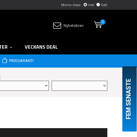
Moms visas:
Inkl
Exkl
0
Nyhetsbrev
TER
VECKANS DEAL
PRISGARANTI
:
FEM SENASTE