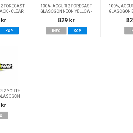
 2 FORECAST
100%, ACCURI 2 FORECAST
100%, ACCU
ACK - CLEAR
GLASÖGON NEON YELLOW -
GLASÖGON B
NS
CLEAR LENS
L
 kr
829 kr
82
KÖP
INFO
KÖP
I
RI 2 YOUTH
GLASÖGON
R LENS, BARN
 kr
FO