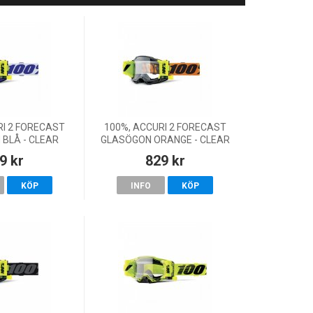
RI 2 FORECAST
100%, ACCURI 2 FORECAST
BLÅ - CLEAR
GLASÖGON ORANGE - CLEAR
, VUXEN
LENS, VUXEN
9 kr
829 kr
KÖP
INFO
KÖP