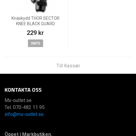
Knäskydd THOR SECTOR
KNEE BLACK GUARD
229 kr
INFO
Till Kassan
KONTAKTA OSS
Mx-outlet.se
Tel. 070-482 11 95
info@mx-outlet.se
Öppet i Markbutiken.