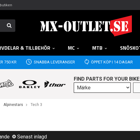
butiken
RVDELAR & TILLBEHÖR
MC
MTB
SNÖSKO
R 750 KR
SNABBA LEVERANSER
ÖPPET KÖP I 14 DAGAR
FIND PARTS FOR YOUR BIKE
Alpinestars
Tech 3
lande
Senast inlagd