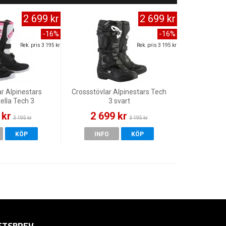
2 699 kr
2 699 kr
-16%
-16%
Rek. pris 3 195 kr
Rek. pris 3 195 kr
r Alpinestars
Crossstövlar Alpinestars Tech
ella Tech 3
3 svart
Vit/Rosa
 kr
2 699 kr
3 195 kr
3 195 kr
KÖP
INFO
KÖP
ETSBREV