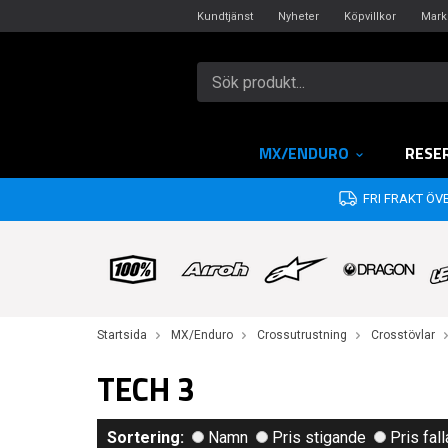
Kundtjänst
Nyheter
Köpvillkor
Mark
MX/ENDURO
RESE
FRI FRAKT ÖVE
Startsida
MX/Enduro
Crossutrustning
Crosstövlar
TECH 3
Sortering:
Namn
Pris stigande
Pris fal