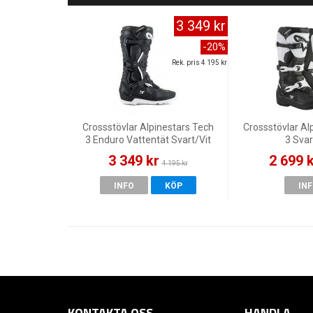
3 349 kr
-20%
Rek. pris 4 195 kr
Crossstövlar Alpinestars Tech
Crossstövlar Al
3 Enduro Vattentät Svart/Vit
3 Svar
3 349 kr
2 699 
4 195 kr
INFO
KÖP
IN
KONTAKTA OSS
HANDLA