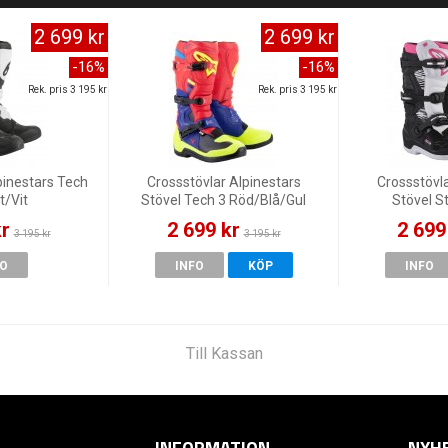
2 699 kr
2 699 kr
-16%
-16%
Rek. pris 3 195 kr
Rek. pris 3 195 kr
pinestars Tech
Crossstövlar Alpinestars
Crossstövla
t/Vit
Stövel Tech 3 Röd/Blå/Gul
Stövel St
Fluo
Svart/
kr
2 699 kr
2 699
3 195 kr
3 195 kr
FO
INFO
KÖP
INFO
Till Kassan
INFORMATION
NYH