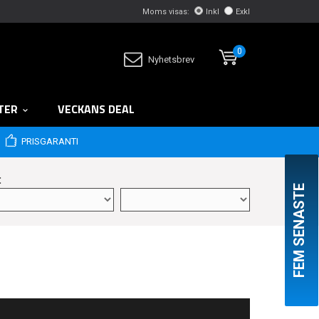
Moms visas:
Inkl
Exkl
0
Nyhetsbrev
TER
VECKANS DEAL
PRISGARANTI
:
FEM SENASTE