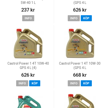
5W-40 1 L
(GPS 4 L
237 kr
626 kr
INFO
INFO
KÖP
Castrol Power 1 4T 10W-40
Castrol Power 1 4T 10W-30
GPS 4 L (4)
(GPS 4 L
626 kr
668 kr
INFO
KÖP
INFO
KÖP