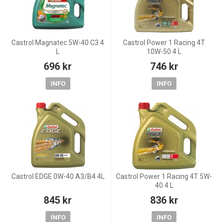
Castrol Magnatec 5W-40 C3 4
Castrol Power 1 Racing 4T
L
10W-50 4 L
696 kr
746 kr
INFO
INFO
Castrol EDGE 0W-40 A3/B4 4L
Castrol Power 1 Racing 4T 5W-
40 4 L
845 kr
836 kr
INFO
INFO