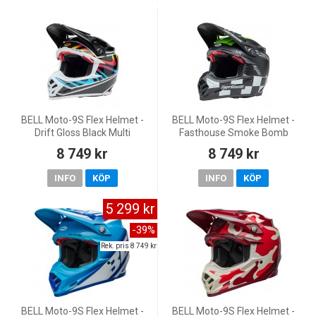
BELL Moto-9S Flex Helmet -
BELL Moto-9S Flex Helmet -
Drift Gloss Black Multi
Fasthouse Smoke Bomb
Matte Gloss Black/HiViz
8 749 kr
8 749 kr
Yellow
INFO
KÖP
INFO
KÖP
5 299 kr
-39%
Rek. pris 8 749 kr
BELL Moto-9S Flex Helmet -
BELL Moto-9S Flex Helmet -