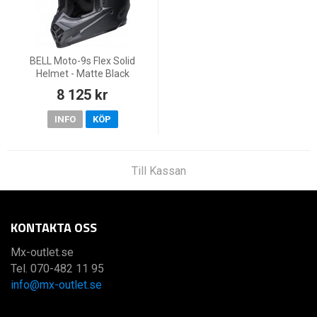
BELL Moto-9s Flex Solid
Helmet - Matte Black
8 125 kr
INFO
KÖP
Till Kassan
KONTAKTA OSS
Mx-outlet.se
Tel. 070-482 11 95
info@mx-outlet.se