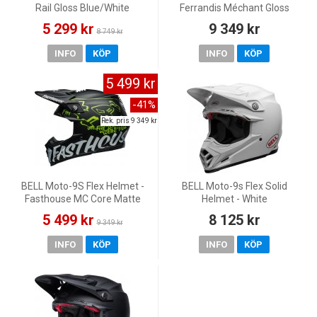
Rail Gloss Blue/White
Ferrandis Méchant Gloss
Red/Silver
5 299 kr
9 349 kr
8 749 kr
INFO
KÖP
INFO
KÖP
5 499 kr
-41%
Rek. pris 9 349 kr
BELL Moto-9S Flex Helmet -
BELL Moto-9s Flex Solid
Fasthouse MC Core Matte
Helmet - White
Black/Yellow
5 499 kr
8 125 kr
9 349 kr
INFO
KÖP
INFO
KÖP