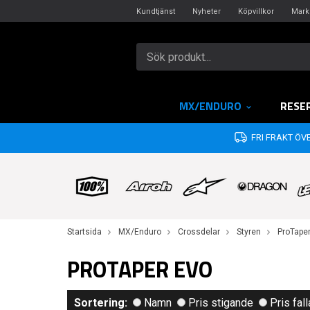
Kundtjänst
Nyheter
Köpvillkor
Mark
MX/ENDURO
RESE
FRI FRAKT ÖVE
Startsida
MX/Enduro
Crossdelar
Styren
ProTape
PROTAPER EVO
Sortering:
Namn
Pris stigande
Pris fal