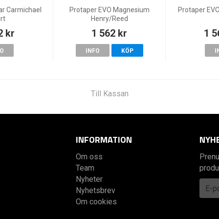
ar Carmichael
Protaper EVO Magnesium
Protaper EVO
rt
Henry/Reed
2 kr
1 562 kr
1 5
FO
INFO
KÖP
I
Till Kassan
INFORMATION
NYH
Om oss
Prenu
Team
produ
Nyheter
Nyhetsbrev
Om cookies