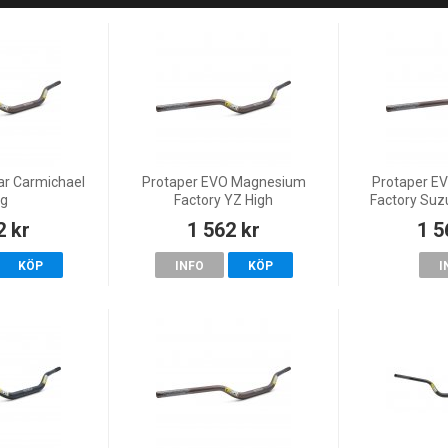
ar Carmichael
Protaper EVO Magnesium
Protaper E
g
Factory YZ High
Factory Suz
2 kr
1 562 kr
1 5
KÖP
INFO
KÖP
I