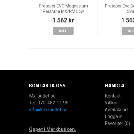
Protaper EVO Magnesium
Protaper Evo B
Pastrana MX/RM Low
Sva
1 562 kr
1 56
INFO
IN
KONTAKTA OSS
HANDLA
Mx-outlet.se
Kontakt
Tel. 070-482 11 95
Villkor
info@mx-outlet.se
Avtalskund
Logga in
Favoriter (0)
Öppet i Markbutiken.