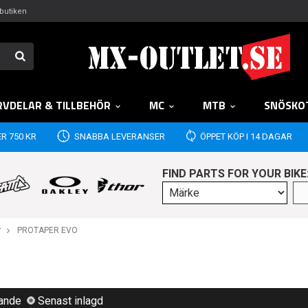
butiken
RVDELAR & TILLBEHÖR
MC
MTB
SNÖSKO
R 750 KR
SNABBA LEVERANSER
ÖPPET KÖP I 14 DAGAR
FIND PARTS FOR YOUR BIKE
r
PROTAPER EVO
lande
Senast inlagd