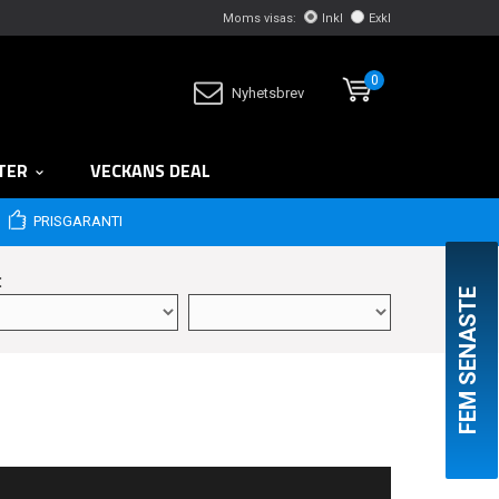
Moms visas:
Inkl
Exkl
0
Nyhetsbrev
TER
VECKANS DEAL
PRISGARANTI
:
FEM SENASTE