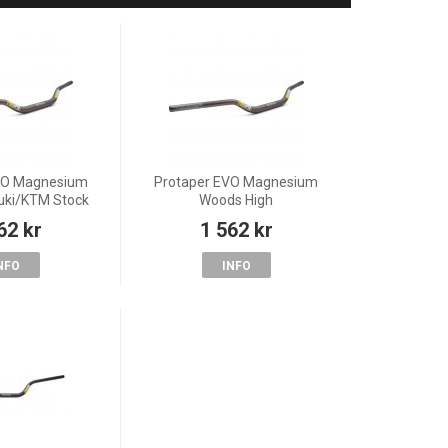
VO Magnesium
Protaper EVO Magnesium
uki/KTM Stock
Woods High
62 kr
1 562 kr
NFO
INFO