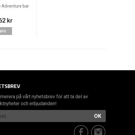
 Adventure bar
62 kr
NFO
ETSBREV
merera på vårt nyhetsbrev för att ta del av
ktnyheter och erbjudanden!
OK