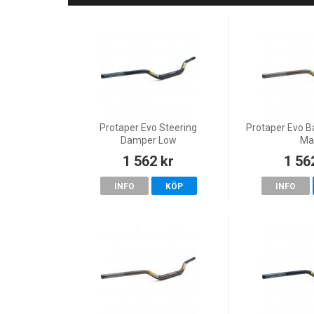
Protaper Evo Steering
Protaper Evo B
Damper Low
Ma
1 562 kr
1 56
INFO
KÖP
INFO