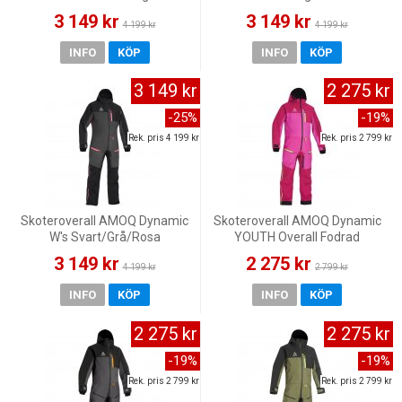
3 149 kr
3 149 kr
4 199 kr
4 199 kr
INFO
KÖP
INFO
KÖP
3 149 kr
2 275 kr
-25%
-19%
Rek. pris 4 199 kr
Rek. pris 2 799 kr
Skoteroverall AMOQ Dynamic
Skoteroverall AMOQ Dynamic
W's Svart/Grå/Rosa
YOUTH Overall Fodrad
Fuchsia/Rosa/Hivis
3 149 kr
2 275 kr
4 199 kr
2 799 kr
INFO
KÖP
INFO
KÖP
2 275 kr
2 275 kr
-19%
-19%
Rek. pris 2 799 kr
Rek. pris 2 799 kr