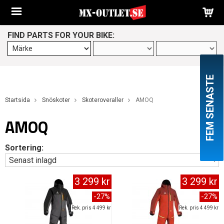
FIND PARTS FOR YOUR BIKE:
FEM SENASTE
Startsida
Snöskoter
Skoteroveraller
AMOQ
AMOQ
Sortering:
3 299 kr
3 299 kr
-27%
-27%
Rek. pris 4 499 kr
Rek. pris 4 499 kr