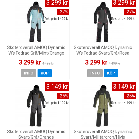
3 299 kr
3 299 kr
-27%
-27%
Rek. pris 4 499 kr
Rek. pris 4 499 kr
Skoteroverall AMOQ Dynamic
Skoteroverall AMOQ Dynamic
W's Fodrad Grå/Mint/Orange
W's Fodrad Svart/Grå/Rosa
3 299 kr
3 299 kr
4 499 kr
4 499 kr
INFO
KÖP
INFO
KÖP
3 149 kr
3 149 kr
-25%
-25%
Rek. pris 4 199 kr
Rek. pris 4 199 kr
Skoteroverall AMOQ Dynamic
Skoteroverall AMOQ Dynamic
Svart/Grå/Orange
Svart/Militärgrön/Hivis