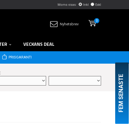
Moms visas:
Inkl
Exkl
0
Nyhetsbrev
TER
VECKANS DEAL
PRISGARANTI
:
FEM SENASTE