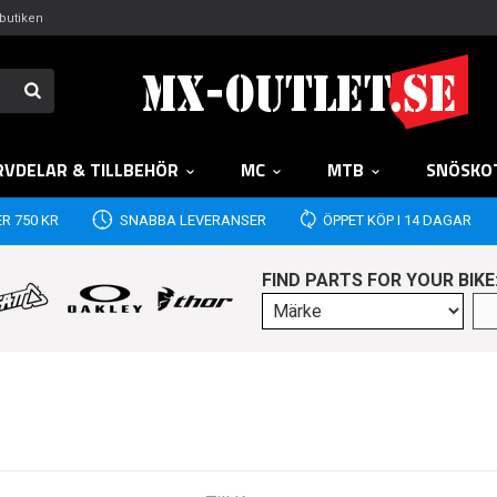
butiken
RVDELAR & TILLBEHÖR
MC
MTB
SNÖSKO
R 750 KR
SNABBA LEVERANSER
ÖPPET KÖP I 14 DAGAR
FIND PARTS FOR YOUR BIKE