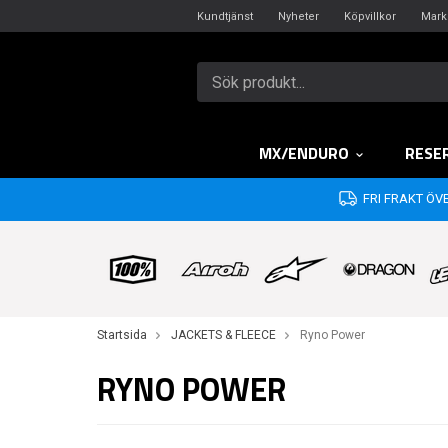
Kundtjänst
Nyheter
Köpvillkor
Mark
MX/ENDURO
RESE
FRI FRAKT ÖVE
Startsida
JACKETS & FLEECE
Ryno Power
RYNO POWER