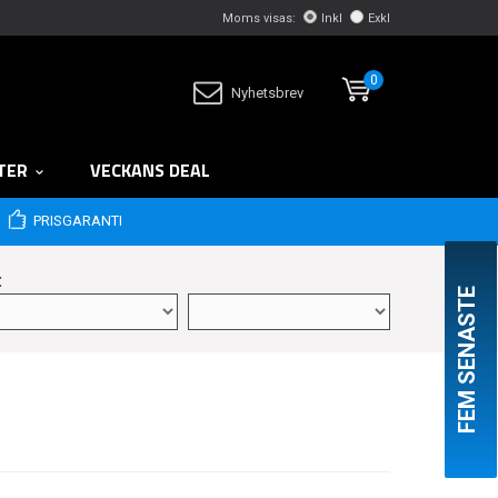
Moms visas:
Inkl
Exkl
0
Nyhetsbrev
TER
VECKANS DEAL
PRISGARANTI
:
FEM SENASTE