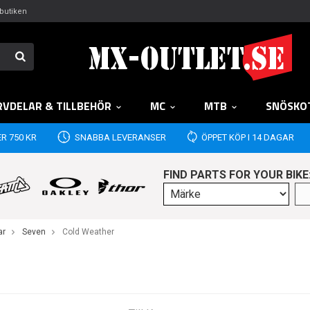
butiken
RVDELAR & TILLBEHÖR
MC
MTB
SNÖSKO
R 750 KR
SNABBA LEVERANSER
ÖPPET KÖP I 14 DAGAR
FIND PARTS FOR YOUR BIKE
ar
Seven
Cold Weather