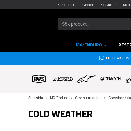
Kundtjänst
Nyheter
Köpvillkor
Mark
MX/ENDURO
RESE
FRI FRAKT ÖVE
Startsida
MX/Enduro
Crossutrustning
Crosshandsk
COLD WEATHER