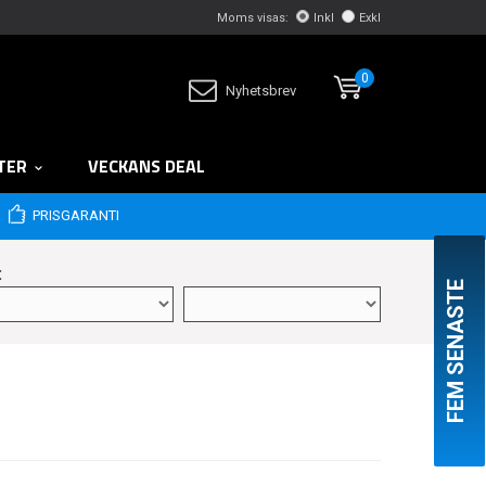
Moms visas:
Inkl
Exkl
0
Nyhetsbrev
TER
VECKANS DEAL
PRISGARANTI
:
FEM SENASTE