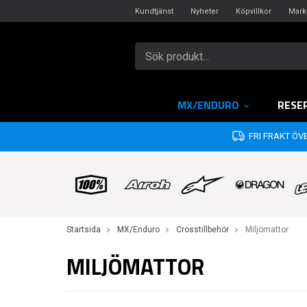
Kundtjänst
Nyheter
Köpvillkor
Mark
MX/ENDURO
RESE
FRI FRAKT ÖVE
Startsida
MX/Enduro
Crosstillbehör
Miljömattor
MILJÖMATTOR