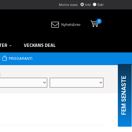
Moms visas:
Inkl
Exkl
0
Nyhetsbrev
TER
VECKANS DEAL
PRISGARANTI
:
FEM SENASTE