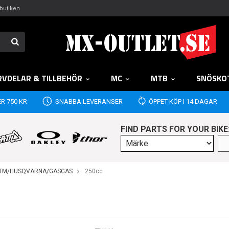
butiken
RVDELAR & TILLBEHÖR
MC
MTB
SNÖSKO
R 750 KR
SNABBA LEVERANSER
ÖPPET KÖP I 14 DAGAR
FIND PARTS FOR YOUR BIKE
TM/HUSQVARNA/GASGAS
250cc