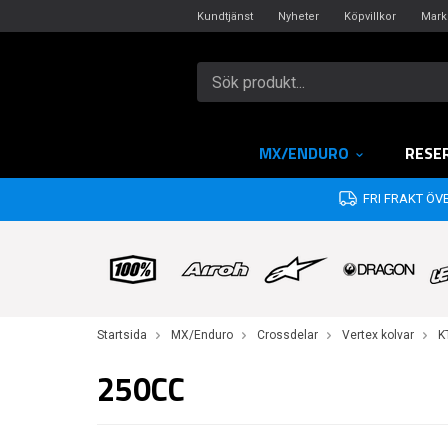
Kundtjänst
Nyheter
Köpvillkor
Mark
MX/ENDURO
RESE
FRI FRAKT ÖVE
Startsida
MX/Enduro
Crossdelar
Vertex kolvar
K
250CC